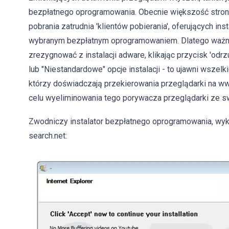
bezpłatnego oprogramowania. Obecnie większość stro
pobrania zatrudnia 'klientów pobierania', oferujących i
wybranym bezpłatnym oprogramowaniem. Dlatego ważne j
zrezygnować z instalacji adware, klikając przycisk 'odr
lub "Niestandardowe" opcje instalacji - to ujawni wszel
którzy doświadczają przekierowania przeglądarki na w
celu wyeliminowania tego porywacza przeglądarki ze s
Zwodniczy instalator bezpłatnego oprogramowania, wy
search.net: