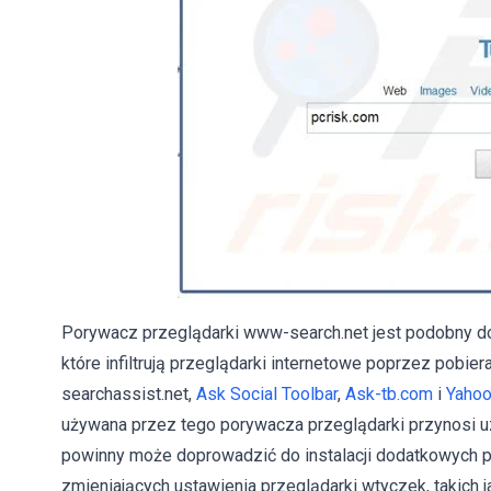
Porywacz przeglądarki www-search.net jest podobny do
które infiltrują przeglądarki internetowe poprzez pobi
searchassist.net,
Ask Social Toolbar
,
Ask-tb.com
i
Yahoo
używana przez tego porywacza przeglądarki przynosi u
powinny może doprowadzić do instalacji dodatkowych p
zmieniających ustawienia przeglądarki wtyczek, takich j