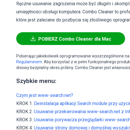
Ręczne usuwanie zagrożenia może być długim i skom
umiejętności obsługi komputera. Combo Cleaner to pro
które jest zalecane do pozbycia się złośliwego oprogram
POBIERZ Combo Cleaner dla Mac
Pobierając jakiekolwiek oprogramowanie wyszczególnione na 
Regulaminem
. Aby korzystać z w pełni funkcjonalnego produk
dniowy bezpłatny okres próbny. Combo Cleaner jest własności
Szybkie menu:
Czym jest www-search.net?
KROK 1.
Deinstalacja aplikacji Search module przy użyc
KROK 2.
Usuwanie przekierowania www-search.net z Inte
KROK 3.
Usuwanie porywacza przeglądarki www-search
KROK 4.
Usuwanie strony domowej i domyślnej wyszukiw