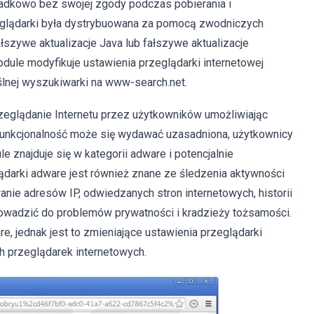
padkowo bez swojej zgody podczas pobierania i
zeglądarki była dystrybuowana za pomocą zwodniczych
fałszywe aktualizacje Java lub fałszywe aktualizacje
 module modyfikuje ustawienia przeglądarki internetowej
ślnej wyszukiwarki na www-search.net.
rzeglądanie Internetu przez użytkowników umożliwiając
funkcjonalność może się wydawać uzasadniona, użytkownicy
znajduje się w kategorii adware i potencjalnie
lądarki adware jest również znane ze śledzenia aktywności
nie adresów IP, odwiedzanych stron internetowych, historii
prowadzić do problemów prywatności i kradzieży tożsamości.
e, jednak jest to zmieniające ustawienia przeglądarki
h przeglądarek internetowych.