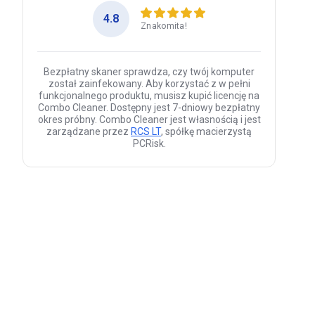
4.8
Znakomita!
Bezpłatny skaner sprawdza, czy twój komputer
został zainfekowany. Aby korzystać z w pełni
funkcjonalnego produktu, musisz kupić licencję na
Combo Cleaner. Dostępny jest 7-dniowy bezpłatny
okres próbny. Combo Cleaner jest własnością i jest
zarządzane przez
RCS LT
, spółkę macierzystą
PCRisk.