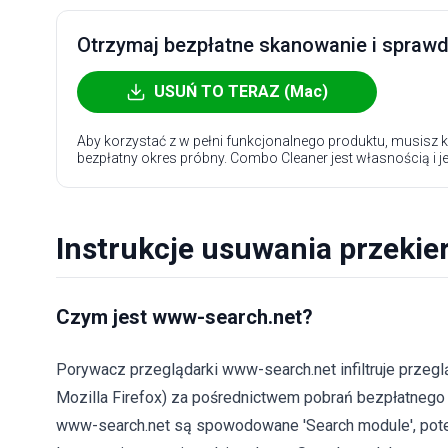
Otrzymaj bezpłatne skanowanie i sprawdź
USUŃ TO TERAZ (Mac)
Aby korzystać z w pełni funkcjonalnego produktu, musisz k
bezpłatny okres próbny. Combo Cleaner jest własnością i j
Instrukcje usuwania przeki
Czym jest www-search.net?
Porywacz przeglądarki www-search.net infiltruje przeglą
Mozilla Firefox) za pośrednictwem pobrań bezpłatnego
www-search.net są spowodowane 'Search module', potenc