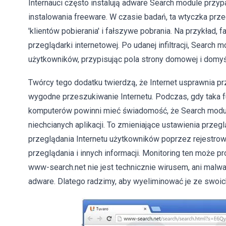
Internauci często instalują adware Search module przy
instalowania freeware. W czasie badań, ta wtyczka pr
'klientów pobierania' i fałszywe pobrania. Na przykład, 
przeglądarki internetowej. Po udanej infiltracji, Search
użytkowników, przypisując pola strony domowej i domy
Twórcy tego dodatku twierdzą, że Internet usprawnia p
wygodne przeszukiwanie Internetu. Podczas, gdy taka 
komputerów powinni mieć świadomość, że Search module 
niechcianych aplikacji. To zmieniające ustawienia przeg
przeglądania Internetu użytkowników poprzez rejestrowa
przeglądania i innych informacji. Monitoring ten może 
www-search.net nie jest technicznie wirusem, ani malwar
adware. Dlatego radzimy, aby wyeliminować je ze swoic