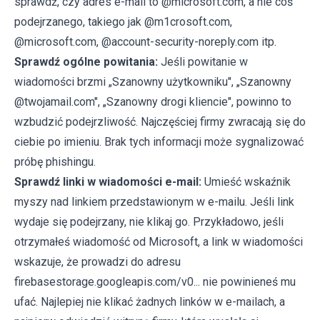
sprawdź, czy adres e-mail to @microsoft.com, a nie coś
podejrzanego, takiego jak @m1crosoft.com,
@microsoft.com, @account-security-noreply.com itp.
Sprawdź ogólne powitania:
Jeśli powitanie w
wiadomości brzmi „Szanowny użytkowniku", „Szanowny
@twojamail.com", „Szanowny drogi kliencie", powinno to
wzbudzić podejrzliwość. Najczęściej firmy zwracają się do
ciebie po imieniu. Brak tych informacji może sygnalizować
próbę phishingu.
Sprawdź linki w wiadomości e-mail:
Umieść wskaźnik
myszy nad linkiem przedstawionym w e-mailu. Jeśli link
wydaje się podejrzany, nie klikaj go. Przykładowo, jeśli
otrzymałeś wiadomość od Microsoft, a link w wiadomości
wskazuje, że prowadzi do adresu
firebasestorage.googleapis.com/v0... nie powinieneś mu
ufać. Najlepiej nie klikać żadnych linków w e-mailach, a