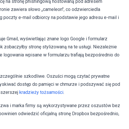
orcę na stronę phishingową hostowaną pod adresem
stronie zawiera słowo „cameleon", co odzwierciedla
g poczty e-mail odbiorcy na podstawie jego adresu e-mail i
je Gmail, wyświetlając znane logo Google i formularz
k zobaczyłby stronę stylizowaną na te usługi. Niezależnie
ne logowania wpisane w formularzu trafiają bezpośrednio do
 szczególnie szkodliwe. Oszuści mogą czytać prywatne
zyskiwać dostęp do pamięci w chmurze i podszywać się pod
o szerszej
kradzieży tożsamości
.
zwa i marka firmy są wykorzystywane przez oszustów bez
, powinien odwiedzić oficjalną stronę Dropbox bezpośrednio,