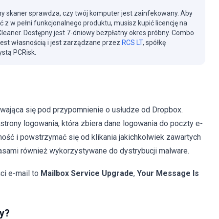
y skaner sprawdza, czy twój komputer jest zainfekowany. Aby
ć z w pełni funkcjonalnego produktu, musisz kupić licencję na
eaner. Dostępny jest 7-dniowy bezpłatny okres próbny. Combo
jest własnością i jest zarządzane przez
RCS LT
, spółkę
stą PCRisk.
ająca się pod przypomnienie o usłudze od Dropbox.
j strony logowania, która zbiera dane logowania do poczty e-
ość i powstrzymać się od klikania jakichkolwiek zawartych
zasami również wykorzystywane do dystrybucji malware.
i e-mail to
Mailbox Service Upgrade
,
Your Message Is
y?