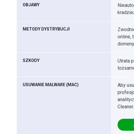
OBJAWY
Nieauto
kradzie
METODY DYSTRYBUCJI
Zwodnic
online,
domeny
SZKODY
Utrata 
tożsamo
USUWANIE MALWARE (MAC)
Aby usu
profes
anality
Cleaner.