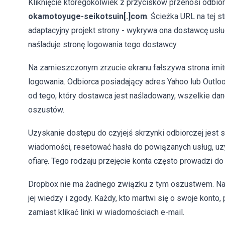
Kliknięcie któregokolwiek z przycisków przenosi odbi
okamotoyuge-seikotsuin[.]com
. Ścieżka URL na tej 
adaptacyjny projekt strony - wykrywa ona dostawcę usłu
naśladuje stronę logowania tego dostawcy.
Na zamieszczonym zrzucie ekranu fałszywa strona imitu
logowania. Odbiorca posiadający adres Yahoo lub Outloo
od tego, który dostawca jest naśladowany, wszelkie da
oszustów.
Uzyskanie dostępu do czyjejś skrzynki odbiorczej jest
wiadomości, resetować hasła do powiązanych usług, u
ofiarę. Tego rodzaju przejęcie konta często prowadzi d
Dropbox nie ma żadnego związku z tym oszustwem. Na
jej wiedzy i zgody. Każdy, kto martwi się o swoje konto
zamiast klikać linki w wiadomościach e-mail.