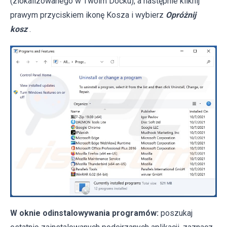
(zlokalizowanego w Twoim Docku), a następnie kliknij
prawym przyciskiem ikonę Kosza i wybierz
Opróżnij
kosz
.
W oknie odinstalowywania programów:
poszukaj