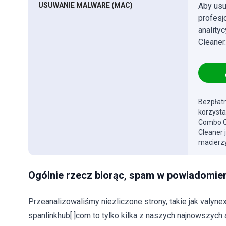
USUWANIE MALWARE (MAC)
Aby usu
profes
anality
Cleaner.
Bezpłatn
korzysta
Combo Cl
Cleaner 
macierzy
Ogólnie rzecz biorąc, spam w powiadomien
Przeanalizowaliśmy niezliczone strony, takie jak valynex.
spanlinkhub[.]com to tylko kilka z naszych najnowszych 