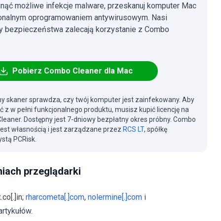
nąć możliwe infekcje malware, przeskanuj komputer Mac
jonalnym oprogramowaniem antywirusowym. Nasi
cy bezpieczeństwa zalecają korzystanie z Combo
Pobierz Combo Cleaner dla Mac
y skaner sprawdza, czy twój komputer jest zainfekowany. Aby
ć z w pełni funkcjonalnego produktu, musisz kupić licencję na
eaner. Dostępny jest 7-dniowy bezpłatny okres próbny. Combo
jest własnością i jest zarządzane przez
RCS LT
, spółkę
stą PCRisk.
iach przeglądarki
co[.]in;
rharcometa[.]com
,
nolermine[.]com
i
artykułów.