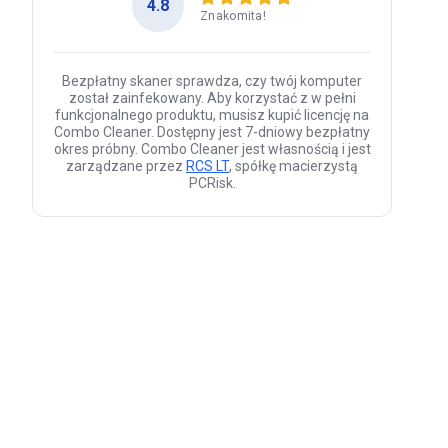
4.8
Znakomita!
Bezpłatny skaner sprawdza, czy twój komputer
został zainfekowany. Aby korzystać z w pełni
funkcjonalnego produktu, musisz kupić licencję na
Combo Cleaner. Dostępny jest 7-dniowy bezpłatny
okres próbny. Combo Cleaner jest własnością i jest
zarządzane przez
RCS LT
, spółkę macierzystą
PCRisk.