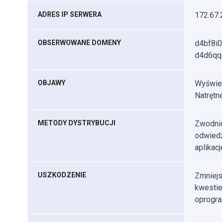
ADRES IP SERWERA
172.67.
OBSERWOWANE DOMENY
d4bf8i0
d4d6qqo
OBJAWY
Wyświet
Natrętn
METODY DYSTRYBUCJI
Zwodnic
odwiedz
aplikacj
USZKODZENIE
Zmniejs
kwestie
oprogr