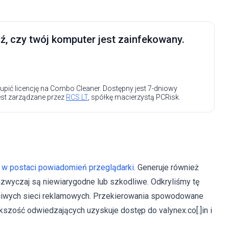
, czy twój komputer jest zainfekowany.
upić licencję na Combo Cleaner. Dostępny jest 7-dniowy
est zarządzane przez
RCS LT
, spółkę macierzystą PCRisk.
w postaci powiadomień przeglądarki
. Generuje również
azwyczaj są niewiarygodne lub szkodliwe. Odkryliśmy tę
zciwych sieci reklamowych. Przekierowania spowodowane
kszość odwiedzających uzyskuje dostęp do valynex.co[.]in i