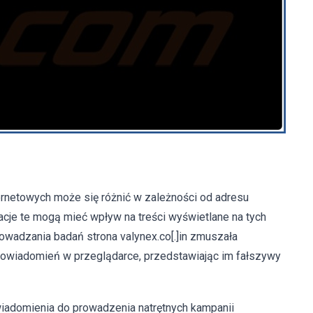
ernetowych może się różnić w zależności od adresu
acje te mogą mieć wpływ na treści wyświetlane na tych
wadzania badań strona valynex.co[.]in zmuszała
owiadomień w przeglądarce, przedstawiając im fałszywy
iadomienia do prowadzenia natrętnych kampanii