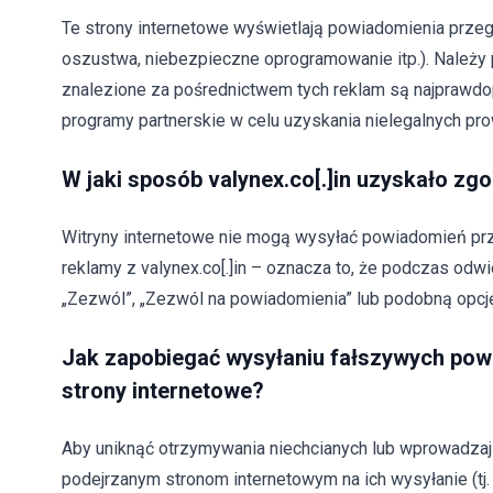
Te strony internetowe wyświetlają powiadomienia przeglą
oszustwa, niebezpieczne oprogramowanie itp.). Należy 
znalezione za pośrednictwem tych reklam są najprawd
programy partnerskie w celu uzyskania nielegalnych prow
W jaki sposób valynex.co[.]in uzyskało 
Witryny internetowe nie mogą wysyłać powiadomień prze
reklamy z valynex.co[.]in – oznacza to, że podczas odwie
„Zezwól”, „Zezwól na powiadomienia” lub podobną opcję
Jak zapobiegać wysyłaniu fałszywych po
strony internetowe?
Aby uniknąć otrzymywania niechcianych lub wprowadzaj
podejrzanym stronom internetowym na ich wysyłanie (tj. n