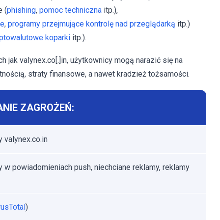
 (
phishing
,
pomoc techniczna
itp.),
re
,
programy przejmujące kontrolę nad przeglądarką
itp.)
ptowalutowe koparki
itp.).
 jak valynex.co[.]in, użytkownicy mogą narazić się na
ością, straty finansowe, a nawet kradzież tożsamości.
NIE ZAGROŻEŃ:
 valynex.co.in
 w powiadomieniach push, niechciane reklamy, reklamy
rusTotal
)