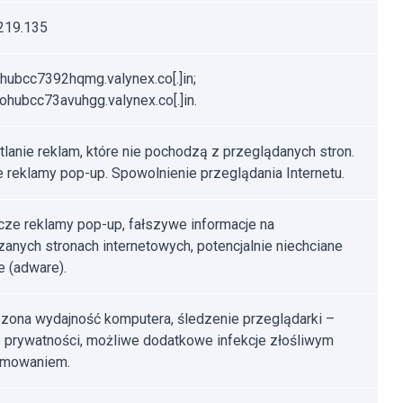
219.135
hubcc7392hqmg.valynex.co[.]in;
hubcc73avuhgg.valynex.co[.]in.
lanie reklam, które nie pochodzą z przeglądanych stron.
e reklamy pop-up. Spowolnienie przeglądania Internetu.
ze reklamy pop-up, fałszywe informacje na
anych stronach internetowych, potencjalnie niechciane
e (adware).
zona wydajność komputera, śledzenie przeglądarki –
 prywatności, możliwe dodatkowe infekcje złośliwym
amowaniem.