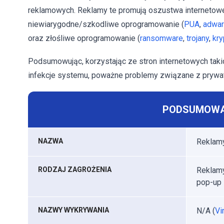
reklamowych. Reklamy te promują oszustwa internetowe
niewiarygodne/szkodliwe oprogramowanie (
PUA
,
adwa
oraz złośliwe oprogramowanie (
ransomware
,
trojany
,
kry
Podsumowując, korzystając ze stron internetowych takich
infekcje systemu, poważne problemy związane z prywatn
PODSUMOWA
NAZWA
Reklamy
RODZAJ ZAGROŻENIA
Reklamy
pop-up
NAZWY WYKRYWANIA
N/A (
Vi