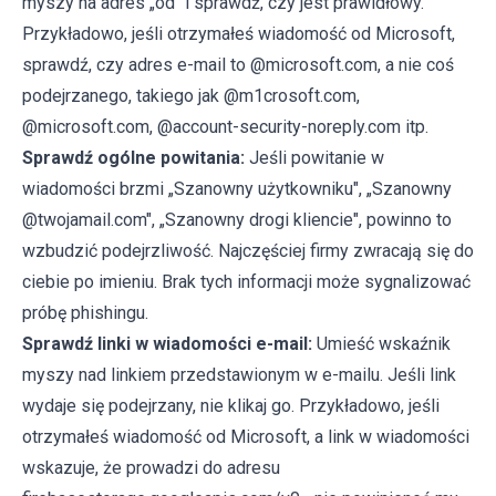
myszy na adres „od" i sprawdź, czy jest prawidłowy.
Przykładowo, jeśli otrzymałeś wiadomość od Microsoft,
sprawdź, czy adres e-mail to @microsoft.com, a nie coś
podejrzanego, takiego jak @m1crosoft.com,
@microsoft.com, @account-security-noreply.com itp.
Sprawdź ogólne powitania:
Jeśli powitanie w
wiadomości brzmi „Szanowny użytkowniku", „Szanowny
@twojamail.com", „Szanowny drogi kliencie", powinno to
wzbudzić podejrzliwość. Najczęściej firmy zwracają się do
ciebie po imieniu. Brak tych informacji może sygnalizować
próbę phishingu.
Sprawdź linki w wiadomości e-mail:
Umieść wskaźnik
myszy nad linkiem przedstawionym w e-mailu. Jeśli link
wydaje się podejrzany, nie klikaj go. Przykładowo, jeśli
otrzymałeś wiadomość od Microsoft, a link w wiadomości
wskazuje, że prowadzi do adresu