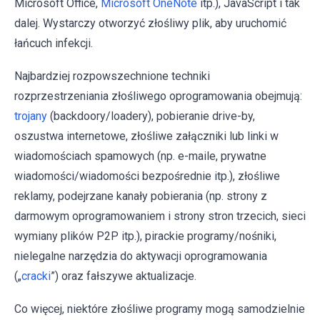
Microsoft Office,
Microsoft OneNote
itp.), JavaScript i tak
dalej. Wystarczy otworzyć złośliwy plik, aby uruchomić
łańcuch infekcji.
Najbardziej rozpowszechnione techniki
rozprzestrzeniania złośliwego oprogramowania obejmują:
trojany
(backdoory/loadery), pobieranie drive-by,
oszustwa internetowe, złośliwe załączniki lub linki w
wiadomościach spamowych (np. e-maile, prywatne
wiadomości/wiadomości bezpośrednie itp.), złośliwe
reklamy, podejrzane kanały pobierania (np. strony z
darmowym oprogramowaniem i strony stron trzecich, sieci
wymiany plików P2P itp.), pirackie programy/nośniki,
nielegalne narzędzia do aktywacji oprogramowania
(„
cracki
”) oraz fałszywe aktualizacje.
Co więcej, niektóre złośliwe programy mogą samodzielnie