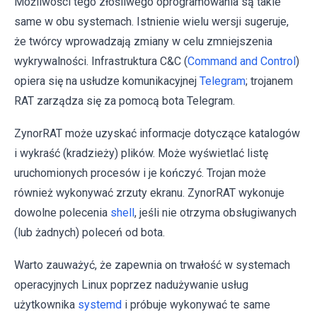
Możliwości tego złośliwego oprogramowania są takie
same w obu systemach. Istnienie wielu wersji sugeruje,
że twórcy wprowadzają zmiany w celu zmniejszenia
wykrywalności. Infrastruktura C&C (
Command and Control
)
opiera się na usłudze komunikacyjnej
Telegram
; trojanem
RAT zarządza się za pomocą bota Telegram.
ZynorRAT może uzyskać informacje dotyczące katalogów
i wykraść (kradzieży) plików. Może wyświetlać listę
uruchomionych procesów i je kończyć. Trojan może
również wykonywać zrzuty ekranu. ZynorRAT wykonuje
dowolne polecenia
shell
, jeśli nie otrzyma obsługiwanych
(lub żadnych) poleceń od bota.
Warto zauważyć, że zapewnia on trwałość w systemach
operacyjnych Linux poprzez nadużywanie usług
użytkownika
systemd
i próbuje wykonywać te same