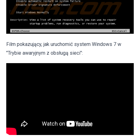
Film pokazujący, jak uruchomić system Windows 7 w
"Trybie awaryjnym z obsługą sieci":