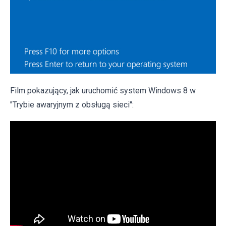
Film pokazujący, jak uruchomić system Windows 8 w
"Trybie awaryjnym z obsługą sieci":