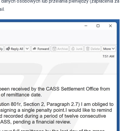
 danych osobowych lub przelania pieniędzy (zapłacenia za
il.