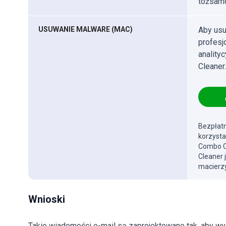
tożsamo
USUWANIE MALWARE (MAC)
Aby usu
profes
anality
Cleaner.
Bezpłatn
korzysta
Combo Cl
Cleaner 
macierzy
Wnioski
Takie wiadomości e-mail są zaprojektowane tak, aby wyg