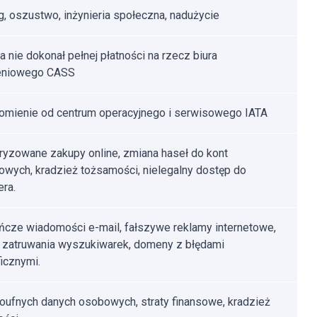
g, oszustwo, inżynieria społeczna, nadużycie
a nie dokonał pełnej płatności na rzecz biura
zeniowego CASS
mienie od centrum operacyjnego i serwisowego IATA
ryzowane zakupy online, zmiana haseł do kont
towych, kradzież tożsamości, nielegalny dostęp do
ra.
cze wiadomości e-mail, fałszywe reklamy internetowe,
i zatruwania wyszukiwarek, domeny z błędami
ficznymi.
poufnych danych osobowych, straty finansowe, kradzież