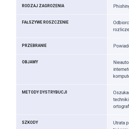
RODZAJ ZAGROŻENIA
Phishin
FAŁSZYWE ROSZCZENIE
Odbiorc
rozlic
PRZEBRANIE
Powiado
OBJAWY
Nieauto
interne
kompute
METODY DYSTRYBUCJI
Oszukań
technik
ortogra
SZKODY
Utrata 