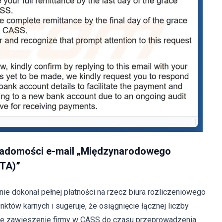
wiadomości e-mail „Międzynarodowego
ATA)”
ie dokonał pełnej płatności na rzecz biura rozliczeniowego
tów karnych i sugeruje, że osiągnięcie łącznej liczby
je zawieszenie firmy w CASS do czasu przeprowadzenia