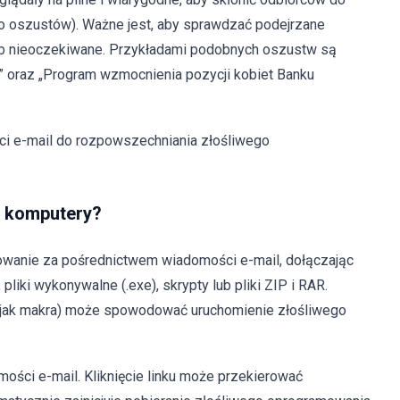
i do oszustów). Ważne jest, aby sprawdzać podejrzane
lub nieoczekiwane. Przykładami podobnych oszustw są
ts” oraz „Program wzmocnienia pozycji kobiet Banku
i e-mail do rozpowszechniania złośliwego
ą komputery?
wanie za pośrednictwem wiadomości e-mail, dołączając
 pliki wykonywalne (.exe), skrypty lub pliki ZIP i RAR.
ch jak makra) może spowodować uruchomienie złośliwego
mości e-mail. Kliknięcie linku może przekierować