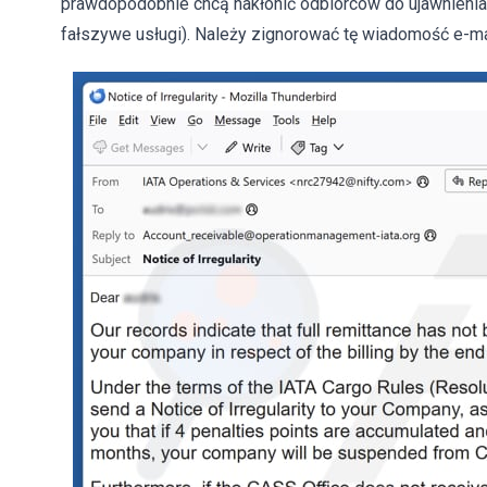
prawdopodobnie chcą nakłonić odbiorców do ujawnienia
fałszywe usługi). Należy zignorować tę wiadomość e-ma