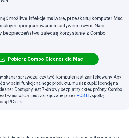
ści.
nąć możliwe infekcje malware, przeskanuj komputer Mac
jonalnym oprogramowaniem antywirusowym. Nasi
cy bezpieczeństwa zalecają korzystanie z Combo
Pobierz Combo Cleaner dla Mac
y skaner sprawdza, czy twój komputer jest zainfekowany. Aby
ć z w pełni funkcjonalnego produktu, musisz kupić licencję na
eaner. Dostępny jest 7-dniowy bezpłatny okres próbny. Combo
jest własnością i jest zarządzane przez
RCS LT
, spółkę
stą PCRisk.
lądały na pilne i wiarygodne, aby skłonić odbiorców do