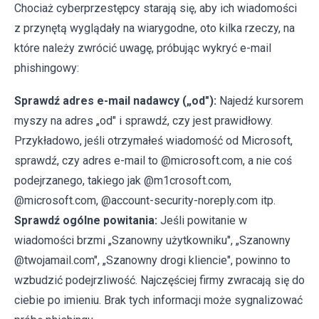
Chociaż cyberprzestępcy starają się, aby ich wiadomości
z przynętą wyglądały na wiarygodne, oto kilka rzeczy, na
które należy zwrócić uwagę, próbując wykryć e-mail
phishingowy:
Sprawdź adres e-mail nadawcy („od"):
Najedź kursorem
myszy na adres „od" i sprawdź, czy jest prawidłowy.
Przykładowo, jeśli otrzymałeś wiadomość od Microsoft,
sprawdź, czy adres e-mail to @microsoft.com, a nie coś
podejrzanego, takiego jak @m1crosoft.com,
@microsoft.com, @account-security-noreply.com itp.
Sprawdź ogólne powitania:
Jeśli powitanie w
wiadomości brzmi „Szanowny użytkowniku", „Szanowny
@twojamail.com", „Szanowny drogi kliencie", powinno to
wzbudzić podejrzliwość. Najczęściej firmy zwracają się do
ciebie po imieniu. Brak tych informacji może sygnalizować