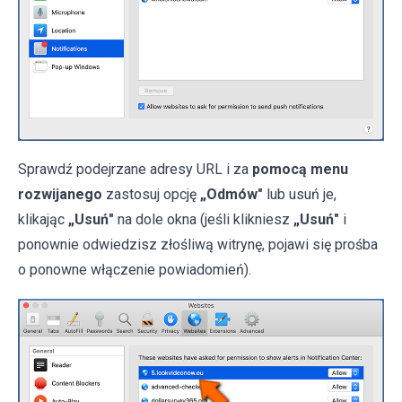
Sprawdź podejrzane adresy URL i za
pomocą menu
rozwijanego
zastosuj opcję
„Odmów"
lub usuń je,
klikając
„Usuń"
na dole okna (jeśli klikniesz
„Usuń"
i
ponownie odwiedzisz złośliwą witrynę, pojawi się prośba
o ponowne włączenie powiadomień).