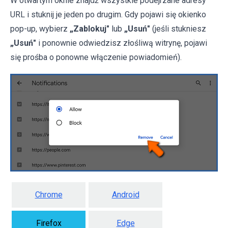
W otwartym oknie znajdź wszystkie podejrzane adresy
URL i stuknij je jeden po drugim. Gdy pojawi się okienko
pop-up, wybierz
„Zablokuj"
lub
„Usuń"
(jeśli stukniesz
„Usuń"
i ponownie odwiedzisz złośliwą witrynę, pojawi
się prośba o ponowne włączenie powiadomień).
Chrome
Android
Firefox
Edge