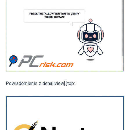
Powiadomienie z denaliview[.]top: