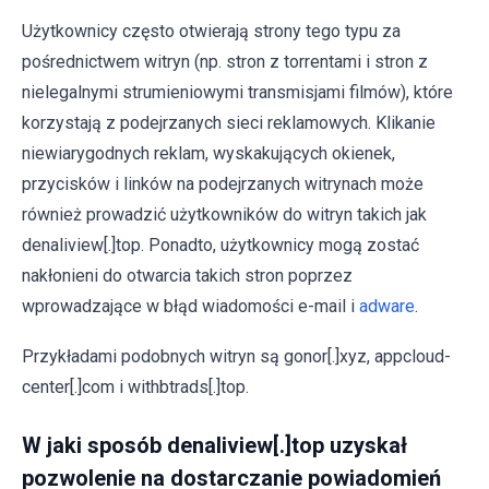
Użytkownicy często otwierają strony tego typu za
pośrednictwem witryn (np. stron z torrentami i stron z
nielegalnymi strumieniowymi transmisjami filmów), które
korzystają z podejrzanych sieci reklamowych. Klikanie
niewiarygodnych reklam, wyskakujących okienek,
przycisków i linków na podejrzanych witrynach może
również prowadzić użytkowników do witryn takich jak
denaliview[.]top. Ponadto, użytkownicy mogą zostać
nakłonieni do otwarcia takich stron poprzez
wprowadzające w błąd wiadomości e-mail i
adware
.
Przykładami podobnych witryn są gonor[.]xyz, appcloud-
center[.]com i withbtrads[.]top.
W jaki sposób denaliview[.]top uzyskał
pozwolenie na dostarczanie powiadomień