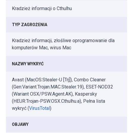
Kradzież informacji o Cthulhu
TYP ZAGROŻENIA
Kradzież informacji, złośliwe oprogramowanie dla
komputerów Mac, wirus Mac
NAZWY WYKRYĆ
Avast (MacOS:Stealer-U [Trj]), Combo Cleaner
(Gen:Variant.Trojan.MAC.Stealer.19), ESET-NOD32
(Wariant OSX/PSW.Agent.AK), Kaspersky
(HEUR:Trojan-PSW.OSX.Cthulhu.a), Pełna lista
wykryć (
VirusTotal
)
OBJAWY