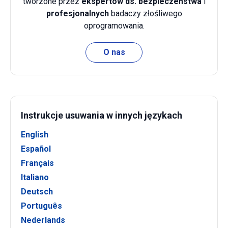
tworzone przez
ekspertów ds. bezpieczeństwa
i
profesjonalnych
badaczy złośliwego
oprogramowania.
O nas
Instrukcje usuwania w innych językach
English
Español
Français
Italiano
Deutsch
Português
Nederlands