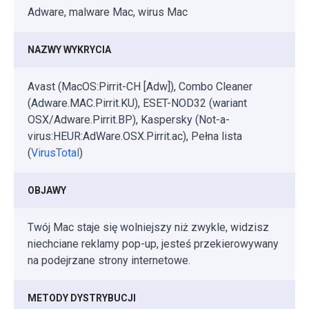
Adware, malware Mac, wirus Mac
NAZWY WYKRYCIA
Avast (MacOS:Pirrit-CH [Adw]), Combo Cleaner
(Adware.MAC.Pirrit.KU), ESET-NOD32 (wariant
OSX/Adware.Pirrit.BP), Kaspersky (Not-a-
virus:HEUR:AdWare.OSX.Pirrit.ac), Pełna lista
(
VirusTotal
)
OBJAWY
Twój Mac staje się wolniejszy niż zwykle, widzisz
niechciane reklamy pop-up, jesteś przekierowywany
na podejrzane strony internetowe.
METODY DYSTRYBUCJI