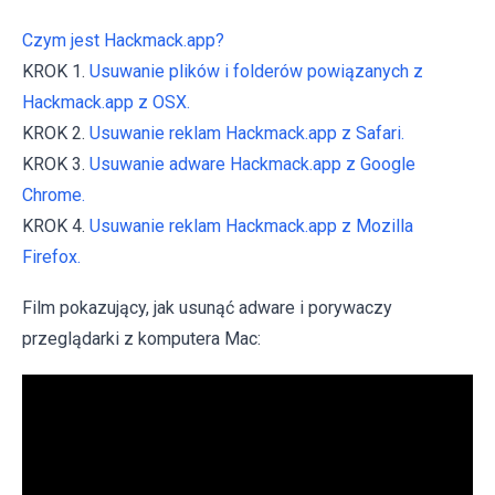
Czym jest Hackmack.app?
KROK 1.
Usuwanie plików i folderów powiązanych z
Hackmack.app z OSX.
KROK 2.
Usuwanie reklam Hackmack.app z Safari.
KROK 3.
Usuwanie adware Hackmack.app z Google
Chrome.
KROK 4.
Usuwanie reklam Hackmack.app z Mozilla
Firefox.
Film pokazujący, jak usunąć adware i porywaczy
przeglądarki z komputera Mac: