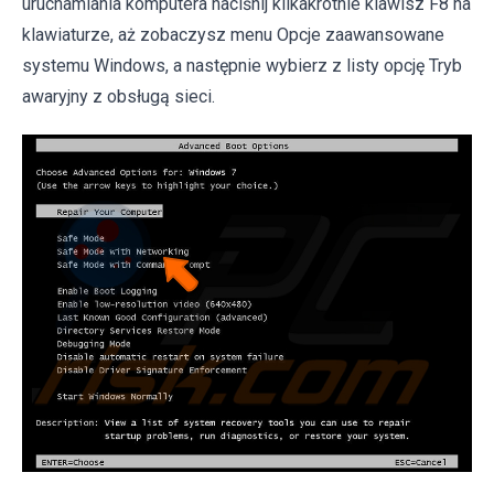
uruchamiania komputera naciśnij kilkakrotnie klawisz F8 na
klawiaturze, aż zobaczysz menu Opcje zaawansowane
systemu Windows, a następnie wybierz z listy opcję Tryb
awaryjny z obsługą sieci.