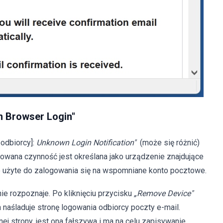
 Browser Login"
odbiorcy]:
Unknown Login Notification"
(może się różnić)
kowana czynność jest określana jako urządzenie znajdujące
ło użyte do zalogowania się na wspomniane konto pocztowe.
nie rozpoznaje. Po kliknięciu przycisku
„Remove Device"
 naśladuje stronę logowania odbiorcy poczty e-mail.
 strony, jest ona fałszywa i ma na celu zapisywanie