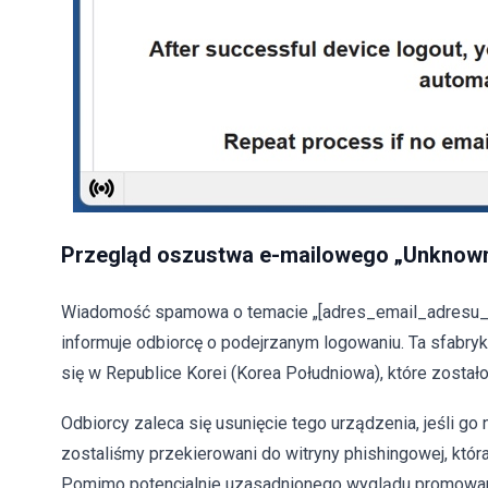
Przegląd oszustwa e-mailowego „Unknown
Wiadomość spamowa o temacie „[adres_email_adresu_
informuje odbiorcę o podejrzanym logowaniu. Ta sfabry
się w Republice Korei (Korea Południowa), które zosta
Odbiorcy zaleca się usunięcie tego urządzenia, jeśli go 
zostaliśmy przekierowani do witryny phishingowej, która
Pomimo potencjalnie uzasadnionego wyglądu promowanej