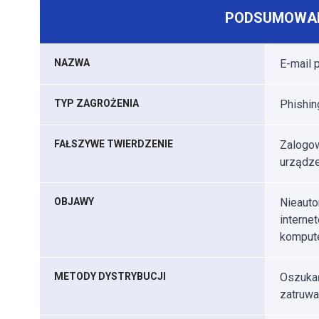
PODSUMOWAN
NAZWA
E-mail 
TYP ZAGROŻENIA
Phishin
FAŁSZYWE TWIERDZENIE
Zalogow
urządze
OBJAWY
Nieauto
interne
kompute
METODY DYSTRYBUCJI
Oszukań
zatruwa