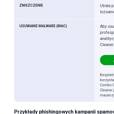
ZNISZCZENIE
Utrata 
tożsamo
USUWANIE MALWARE (MAC)
Aby usu
profes
anality
Cleaner.
Bezpłatn
korzysta
Combo Cl
Cleaner 
macierzy
Przykłady phishingowych kampanii spam