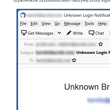
użytkowników za pośrednictwem fałszywej strony logo