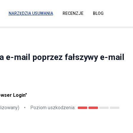
NARZĘDZIA USUWANIA
RECENZJE
BLOG
ta e-mail poprzez fałszywy e-mail
owser Login"
lizowany)
•
Poziom uszkodzenia: