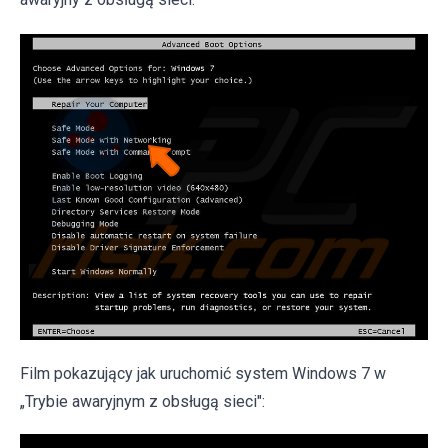
Film pokazujący jak uruchomić system Windows 7 w
„Trybie awaryjnym z obsługą sieci":