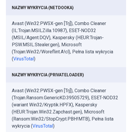
NAZWY WYKRYCIA (NETDOOKA)
Avast (Win32:PWSX-gen [Trj]), Combo Cleaner
(IL:Trojan.MSILZilla.10987), ESET-NOD32
(MSIL/Agent.DQV), Kaspersky (HEUR:Trojan-
PSW.MSIL.Stealer.gen), Microsoft
(Trojan:Win32/Woreflint.A!cl), Pełna lista wykrycia
(
VirusTotal
)
NAZWY WYKRYCIA (PRIVATELOADER)
Avast (Win32:PWSX-gen [Trj]), Combo Cleaner
(Trojan.Ransom.GenericKD.39505729), ESET-NOD32
(wariant Win32/Kryptik.HPFX), Kaspersky
(HEUR:Trojan.Win32.Zapchast.gen), Microsoft
(Ransom:Win32/StopCrypt.PBH!MTB), Pełna lista
wykrycia (
VirusTotal
)