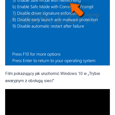
Film pokazujący jak uruchomić Windows 10 w „Trybie
awaryjnym z obsługą sieci":