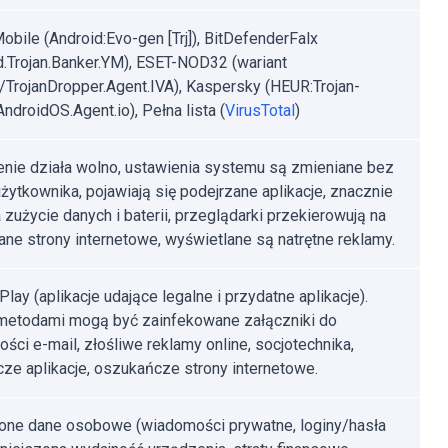
obile (Android:Evo-gen [Trj]), BitDefenderFalx
d.Trojan.Banker.YM), ESET-NOD32 (wariant
/TrojanDropper.Agent.IVA), Kaspersky (HEUR:Trojan-
ndroidOS.Agent.io), Pełna lista (
VirusTotal
)
nie działa wolno, ustawienia systemu są zmieniane bez
żytkownika, pojawiają się podejrzane aplikacje, znacznie
 zużycie danych i baterii, przeglądarki przekierowują na
ane strony internetowe, wyświetlane są natrętne reklamy.
lay (aplikacje udające legalne i przydatne aplikacje).
metodami mogą być zainfekowane załączniki do
ści e-mail, złośliwe reklamy online, socjotechnika,
ze aplikacje, oszukańcze strony internetowe.
one dane osobowe (wiadomości prywatne, loginy/hasła