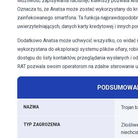
Możliwość zapisywania naciśnięć klawiszy pozwala Ana
Oznacza to, że Anatsa może zostać wykorzystany do k
zainfekowanego smartfona. Ta funkcja najprawdopodobn
uwierzytelniających, danych karty kredytowej i innych po
Dodatkowo Anatsa może uchwycić wszystko, co widać na 
wykorzystana do eksploracji systemu plików ofiary, rob
dostępu do listy kontaktów, przeglądania wysłanych i 
RAT pozwala swoim operatorom na zdalne sterowanie u
PODSUMOWAN
NAZWA
Trojan 
TYP ZAGROŻENIA
Złośliw
niechcia