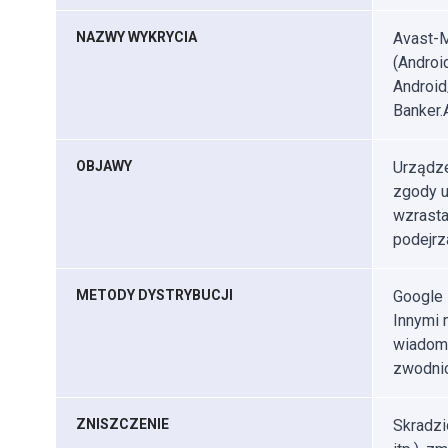
NAZWY WYKRYCIA
Avast-M
(Androi
Android
Banker.A
OBJAWY
Urządze
zgody u
wzrasta
podejrz
METODY DYSTRYBUCJI
Google P
Innymi 
wiadomo
zwodnic
ZNISZCZENIE
Skradzi