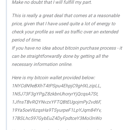
Make no doubt that I will fulfill my part.
This is really a great deal that comes at a reasonable
price, given that I have used quite a lot of energy to
check your profile as well as traffic over an extended
period of time.
If you have no idea about bitcoin purchase process - it
can be straightforwardly done by getting all the
necessary information online.
Here is my bitcoin wallet provided below:
1NYCdN9eBXhT4tPSpu4EhpjC9gHXLzipLL,
1N5J73F3gYPgZ8zkbnUhoryrYjQcqsA7St,
1JfnsTBvRQYNvzxYFTQBtEUgojmPy2vd6F,
19Ya5oeV6zqsHa9TSyurpeF1LpYJqm84Yv,
17BSLhc597GybEuZ4DyFpdtceY3Moi3nWo