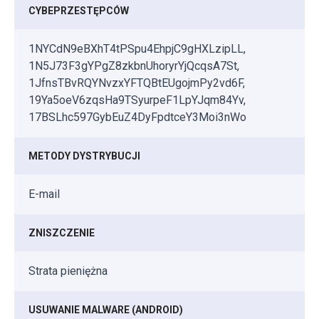
CYBEPRZESTĘPCÓW
1NYCdN9eBXhT4tPSpu4EhpjC9gHXLzipLL,
1N5J73F3gYPgZ8zkbnUhoryrYjQcqsA7St,
1JfnsTBvRQYNvzxYFTQBtEUgojmPy2vd6F,
19Ya5oeV6zqsHa9TSyurpeF1LpYJqm84Yv,
17BSLhc597GybEuZ4DyFpdtceY3Moi3nWo
METODY DYSTRYBUCJI
E-mail
ZNISZCZENIE
Strata pieniężna
USUWANIE MALWARE (ANDROID)