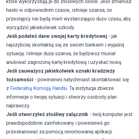
które wykorzystują je do złośliwych celów. Jeśli zmienisz
hasło w odpowiednim czasie, istnieje szansa, że
przestępcy nie będą mieli wystarczająco dużo czasu, aby
wyrządzić jakiekolwiek szkody.
Jeśli podałeś dane swojej karty kredytowej
- jak
najszybciej skontaktuj się ze swoim bankiem i wyjaśnij
sytuację. Istnieje duża szansa, że będziesz musiał
anulować zagrożoną kartę kredytową i uzyskać nową.
Jeśli zauważysz jakiekolwiek oznaki kradzieży
tożsamości
- powinieneś natychmiast skontaktować się
z
Federalną Komisją Handlu
. Ta instytucja zbierze
informacje o twojej sytuacji i stworzy osobisty plan
naprawczy.
Jeśli otworzyłeś złośliwy załącznik
- twój komputer jest
prawdopodobnie zainfekowany i powinieneś go
przeskanować za pomocą renomowanej aplikacji