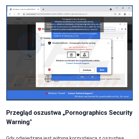
Przegląd oszustwa „Pornographics Security
Warning"
Gdy odwiedzana jest witryna korzystająca z oszustwa