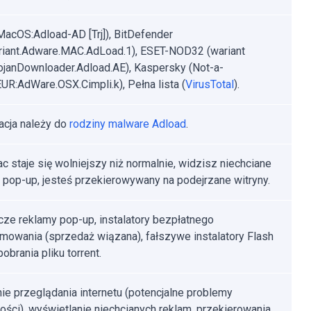
MacOS:Adload-AD [Trj]), BitDefender
riant.Adware.MAC.AdLoad.1), ESET-NOD32 (wariant
janDownloader.Adload.AE), Kaspersky (Not-a-
EUR:AdWare.OSX.Cimpli.k), Pełna lista (
VirusTotal
).
kacja należy do
rodziny malware Adload
.
c staje się wolniejszy niż normalnie, widzisz niechciane
 pop-up, jesteś przekierowywany na podejrzane witryny.
ze reklamy pop-up, instalatory bezpłatnego
mowania (sprzedaż wiązana), fałszywe instalatory Flash
pobrania pliku torrent.
ie przeglądania internetu (potencjalne problemy
ości), wyświetlanie niechcianych reklam, przekierowania