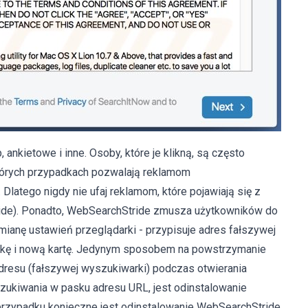
nkietowe i inne. Osoby, które je klikną, są często
których przypadkach pozwalają reklamom
Dlatego nigdy nie ufaj reklamom, które pojawiają się z
de). Ponadto, WebSearchStride zmusza użytkowników do
ianę ustawień przeglądarki - przypisuje adres fałszywej
rkę i nową kartę. Jedynym sposobem na powstrzymanie
dresu (fałszywej wyszukiwarki) podczas otwierania
zukiwania w pasku adresu URL, jest odinstalowanie
m przypadku konieczne jest odinstalowanie WebSearchStride.