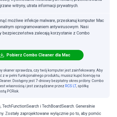
rzane witryny, utrata informacji prywatnych.
nąć możliwe infekcje malware, przeskanuj komputer Mac
jonalnym oprogramowaniem antywirusowym. Nasi
cy bezpieczeństwa zalecają korzystanie z Combo
Pobierz Combo Cleaner dla Mac
y skaner sprawdza, czy twój komputer jest zainfekowany. Aby
ć z w pełni funkcjonalnego produktu, musisz kupić licencję na
eaner. Dostępny jest 7-dniowy bezpłatny okres próbny. Combo
jest własnością i jest zarządzane przez
RCS LT
, spółkę
stą PCRisk.
 TechFunctionSearch i TechBoardSearch. Generalnie
my. Zostały zaprojektowane wyłącznie po to, aby pomóc