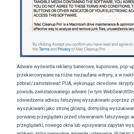
Adware wyświetla reklamy banerowe, kuponowe, pop-up, a
przekierowywane na różne niezaufane witryny, a w nie
pobrać/zainstalować PUA, wykonując określone skrypty. 
powodu zainstalowanego adware (w tym WebSearchStri
odwiedzenia adresu fałszywej wyszukiwarki poprzez zm
wyszukiwarki jako stronę główną, domyślną wyszukiwa
porwanej przeglądarki przed otwieraniem fałszywego a
przeglądarki, nowego okna lub wpisywania zapytań wys
aplikacji, która pierwotnie zmieniła ustawienia. W taki