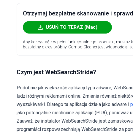
Otrzymaj bezpłatne skanowanie i sprawdź
USUŃ TO TERAZ (Mac)
Aby korzystać z w pełni funkcjonalnego produktu, musisz k
bezpłatny okres próbny. Combo Cleaner jest własnością i j
Czym jest WebSearchStride?
Podobnie jak większość aplikacji typu adware, WebSear
ludzi różnymi reklamami online. Zmienia również niektó
wyszukiwarki. Dlatego ta aplikacja działa jako adware i
p
jako potencjalnie niechciane aplikacje (PUA), ponieważ u
Zauważ, że instalator WebSearchStride jest zamaskowany 
programiści rozpowszechniają WebSearchStride za p