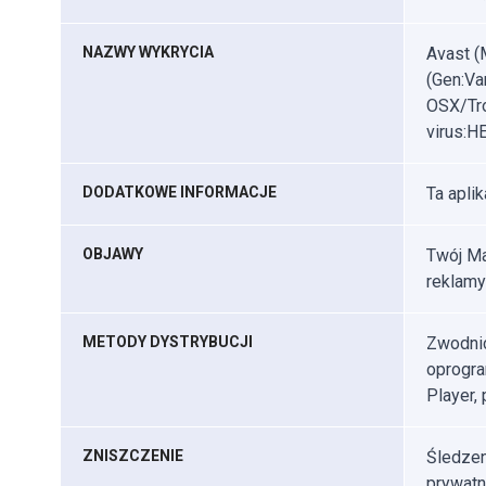
NAZWY WYKRYCIA
Avast (
(Gen:Va
OSX/Tro
virus:H
DODATKOWE INFORMACJE
Ta apli
OBJAWY
Twój Ma
reklamy
METODY DYSTRYBUCJI
Zwodnic
oprogra
Player, 
ZNISZCZENIE
Śledzen
prywatn