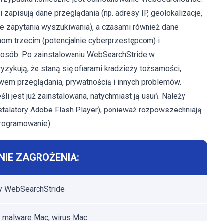
 zapisują dane przeglądania (np. adresy IP, geolokalizacje,
e zapytania wyszukiwania), a czasami również dane
m trzecim (potencjalnie cyberprzestępcom) i
osób. Po zainstalowaniu WebSearchStride w
yzykują, że staną się ofiarami kradzieży tożsamości,
m przeglądania, prywatnością i innych problemów.
 jeśli jest już zainstalowana, natychmiast ją usuń. Należy
nstalatory Adobe Flash Player), ponieważ rozpowszechniają
programowanie).
IE ZAGROŻENIA:
y WebSearchStride
 malware Mac, wirus Mac