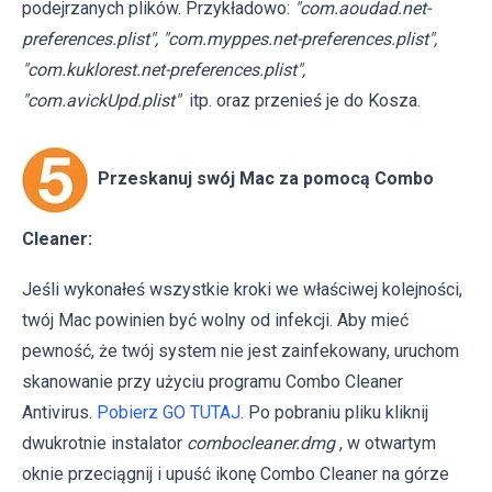
podejrzanych plików. Przykładowo:
"com.aoudad.net-
preferences.plist", "com.myppes.net-preferences.plist",
"com.kuklorest.net-preferences.plist",
"com.avickUpd.plist"
itp. oraz przenieś je do Kosza.
Przeskanuj swój Mac za pomocą Combo
Cleaner:
Jeśli wykonałeś wszystkie kroki we właściwej kolejności,
twój Mac powinien być wolny od infekcji. Aby mieć
pewność, że twój system nie jest zainfekowany, uruchom
skanowanie przy użyciu programu Combo Cleaner
Antivirus.
Pobierz GO TUTAJ
. Po pobraniu pliku kliknij
dwukrotnie instalator
combocleaner.dmg
, w otwartym
oknie przeciągnij i upuść ikonę Combo Cleaner na górze