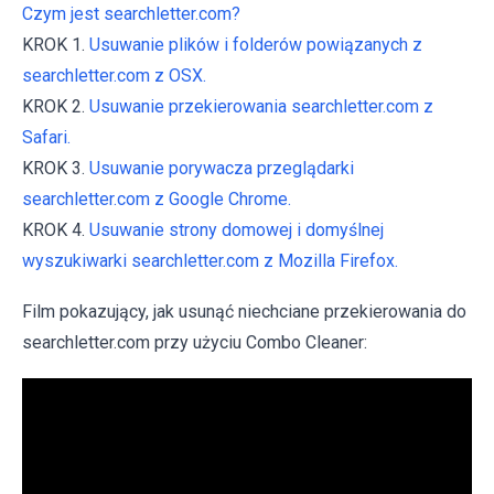
Czym jest searchletter.com?
KROK 1.
Usuwanie plików i folderów powiązanych z
searchletter.com z OSX.
KROK 2.
Usuwanie przekierowania searchletter.com z
Safari.
KROK 3.
Usuwanie porywacza przeglądarki
searchletter.com z Google Chrome.
KROK 4.
Usuwanie strony domowej i domyślnej
wyszukiwarki searchletter.com z Mozilla Firefox.
Film pokazujący, jak usunąć niechciane przekierowania do
searchletter.com przy użyciu Combo Cleaner: