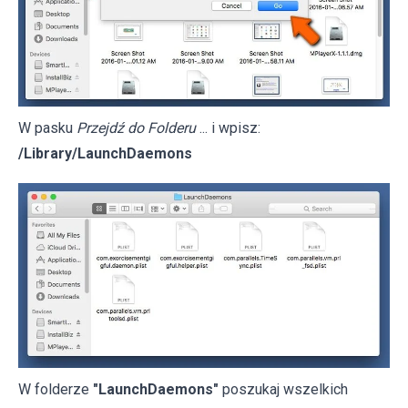
W pasku
Przejdź do Folderu
... i wpisz:
/Library/LaunchDaemons
W folderze
"LaunchDaemons"
poszukaj wszelkich