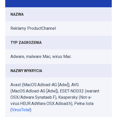
NAZWA
Reklamy ProductChannel
TYP ZAGROŻENIA
Adware, malware Mac, wirus Mac
NAZWY WYKRYCIA
Avast (MacOS:Adload-AG [Adw]), AVG
(MacOS:Adload-AG [Adw]), ESET-NOD32 (wariant
OSX/Adware.Synataeb.F), Kaspersky (Not-a-
virus:HEUR:AdWare.OSX.Adload.h), Pełna lista
(
VirusTotal
)