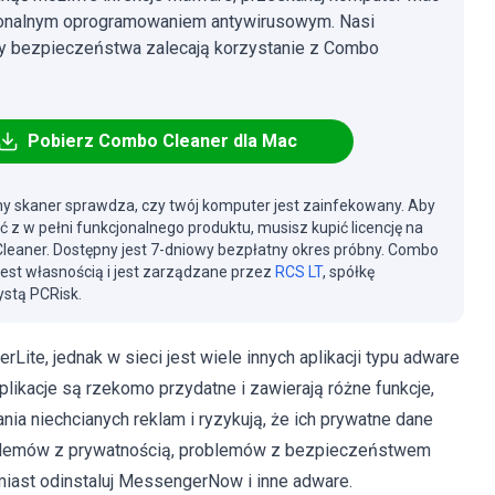
jonalnym oprogramowaniem antywirusowym. Nasi
cy bezpieczeństwa zalecają korzystanie z Combo
Pobierz Combo Cleaner dla Mac
y skaner sprawdza, czy twój komputer jest zainfekowany. Aby
ć z w pełni funkcjonalnego produktu, musisz kupić licencję na
eaner. Dostępny jest 7-dniowy bezpłatny okres próbny. Combo
jest własnością i jest zarządzane przez
RCS LT
, spółkę
stą PCRisk.
te, jednak w sieci jest wiele innych aplikacji typu adware
aplikacje są rzekomo przydatne i zawierają różne funkcje,
ia niechcianych reklam i ryzykują, że ich prywatne dane
oblemów z prywatnością, problemów z bezpieczeństwem
chmiast odinstaluj MessengerNow i inne adware.