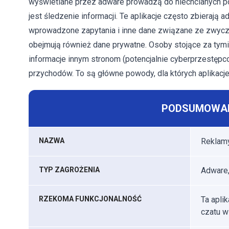
wyświetlane przez adware prowadzą do niechcianych po
jest śledzenie informacji. Te aplikacje często zbierają a
wprowadzone zapytania i inne dane związane ze zwycz
obejmują również dane prywatne. Osoby stojące za tymi
informacje innym stronom (potencjalnie cyberprzestępc
przychodów. To są główne powody, dla których aplikacj
PODSUMOWAN
NAZWA
Reklam
TYP ZAGROŻENIA
Adware,
RZEKOMA FUNKCJONALNOŚĆ
Ta apli
czatu w