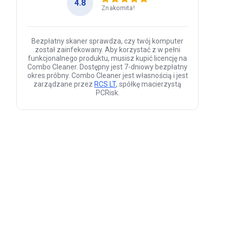
4.8
Znakomita!
Bezpłatny skaner sprawdza, czy twój komputer
został zainfekowany. Aby korzystać z w pełni
funkcjonalnego produktu, musisz kupić licencję na
Combo Cleaner. Dostępny jest 7-dniowy bezpłatny
okres próbny. Combo Cleaner jest własnością i jest
zarządzane przez
RCS LT
, spółkę macierzystą
PCRisk.