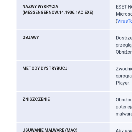
NAZWY WYKRYCIA
ESET-NO
(MESSENGERNOW.14.1906.1AC.EXE)
Microso
(
VirusTo
OBJAWY
Dostrze
przeglą
Obniżon
METODY DYSTRYBUCJI
Zwodnic
oprogra
Player.
ZNISZCZENIE
Obniżon
potencj
malware
USUWANIE MALWARE (MAC)
Aby usu