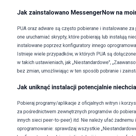
Jak zainstalowano MessengerNow na mo
PUA oraz adware są często pobierane i instalowane za 
one uruchamiać skrypty, które pobierają lub instalują n
instalowane poprzez konfiguratory innego oprogramowan
Istnieje wiele przypadków, w których PUA są dołączone 
w takich ustawieniach, jak „Niestandardowe", „Zaawanso
bez zmian, umożliwiając w ten sposób pobranie i zain
Jak uniknąć instalacji potencjalnie niechci
Pobieraj programy/aplikacje z oficjalnych witryn i korzy
za pośrednictwem zewnętrznych programów do pobierania
innych sieci peer-to-peer) itd. Nie należy ufać żadnemu in
oprogramowanie: sprawdzaj wszystkie „Niestandardowe