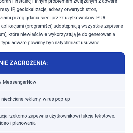
brań i instalacji. Innym problemem związanym z adware
dresy IP, geolokalizacje, adresy otwartych stron,
ajami przeglądania sieci przez użytkowników. PUA
 aplikacjami (programiści) udostępniają wszystkie zapisane
om), które niewłaściwie wykorzystują je do generowania
e typu adware powinny być natychmiast usuwane.
IE ZAGROŻENIA:
y MessengerNow
 niechciane reklamy, wirus pop-up
kacja rzekomo zapewnia użytkownikowi fukcje tekstowe,
ideo i planowania.