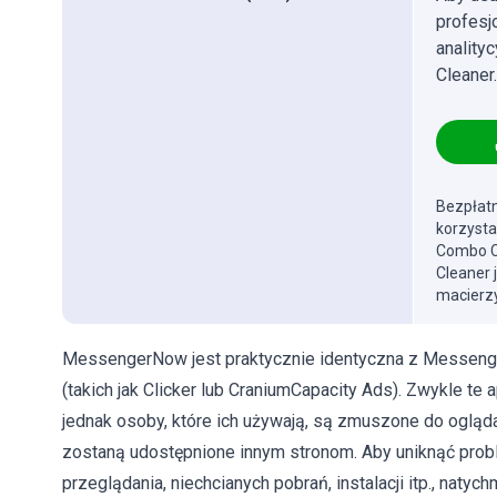
profes
anality
Cleaner.
Bezpłatn
korzysta
Combo Cl
Cleaner 
macierzy
MessengerNow jest praktycznie identyczna z MessengerLi
(takich jak Clicker lub CraniumCapacity Ads). Zwykle te 
jednak osoby, które ich używają, są zmuszone do oglądan
zostaną udostępnione innym stronom. Aby uniknąć pr
przeglądania, niechcianych pobrań, instalacji itp., naty