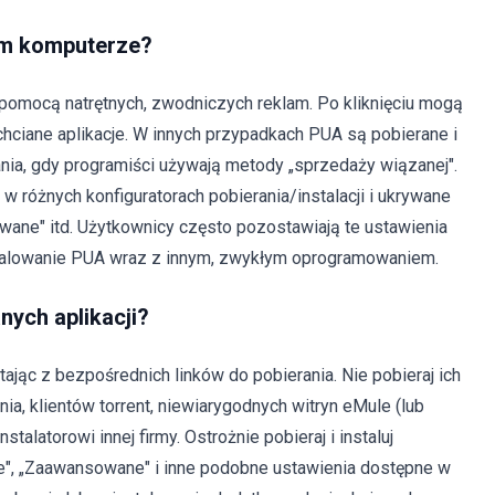
im komputerze?
pomocą natrętnych, zwodniczych reklam. Po kliknięciu mogą
iechciane aplikacje. W innych przypadkach PUA są pobierane i
ia, gdy programiści używają metody „sprzedaży wiązanej".
w różnych konfiguratorach pobierania/instalacji i ukrywane
wane" itd. Użytkownicy często pozostawiają te ustawienia
stalowanie PUA wraz z innym, zwykłym oprogramowaniem.
anych aplikacji?
stając z bezpośrednich linków do pobierania. Nie pobieraj ich
, klientów torrent, niewiarygodnych witryn eMule (lub
stalatorowi innej firmy. Ostrożnie pobieraj i instaluj
", „Zaawansowane" i inne podobne ustawienia dostępne w