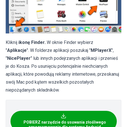
Kliknij
ikonę Finder.
W oknie Finder wybierz
"
Aplikacje
". W folderze aplikacji poszukaj "
MPlayerX
",
"
NicePlayer
" lub innych podejrzanych aplikacji i przenieś
je do Kosza. Po usunięciu potencjalnie niechcianych
aplikacji, które powodują reklamy internetowe, przeskanuj
swój Mac pod kątem wszelkich pozostałych
niepożądanych składników.
POBIERZ narzędzie do usuwania złośliwego
oprogramowania dla systemu Android