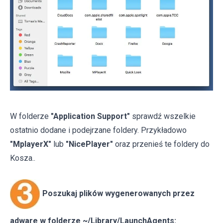
W folderze
"Application Support"
sprawdź wszelkie
ostatnio dodane i podejrzane foldery. Przykładowo
"MplayerX"
lub
"NicePlayer"
oraz przenieś te foldery do
Kosza..
Poszukaj plików wygenerowanych przez
adware w folderze ~/Library/LaunchAgents: