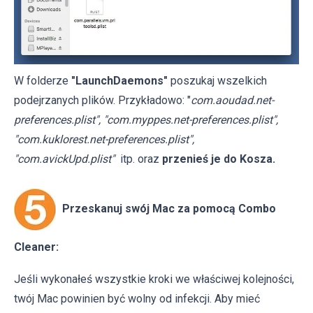
W folderze
"LaunchDaemons"
poszukaj wszelkich
podejrzanych plików. Przykładowo: "
com.aoudad.net-
preferences.plist", "com.myppes.net-preferences.plist",
"com.kuklorest.net-preferences.plist",
"com.avickUpd.plist"
itp. oraz
przenieś je do Kosza.
Przeskanuj swój Mac za pomocą Combo
Cleaner:
Jeśli wykonałeś wszystkie kroki we właściwej kolejności,
twój Mac powinien być wolny od infekcji. Aby mieć