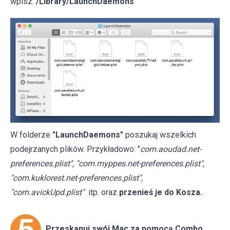
wpisz:
/Library/LaunchDaemons
W folderze
"LaunchDaemons"
poszukaj wszelkich
podejrzanych plików. Przykładowo: "
com.aoudad.net-
preferences.plist", "com.myppes.net-preferences.plist",
"com.kuklorest.net-preferences.plist",
"com.avickUpd.plist"
itp. oraz
przenieś je do Kosza.
Przeskanuj swój Mac za pomocą Combo