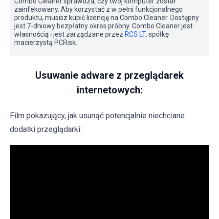
Combo Cleaner sprawdza, czy twój komputer został
zainfekowany. Aby korzystać z w pełni funkcjonalnego
produktu, musisz kupić licencję na Combo Cleaner. Dostępny
jest 7-dniowy bezpłatny okres próbny. Combo Cleaner jest
własnością i jest zarządzane przez
RCS LT
, spółkę
macierzystą PCRisk.
Usuwanie adware z przeglądarek
internetowych:
Film pokazujący, jak usunąć potencjalnie niechciane
dodatki przeglądarki: