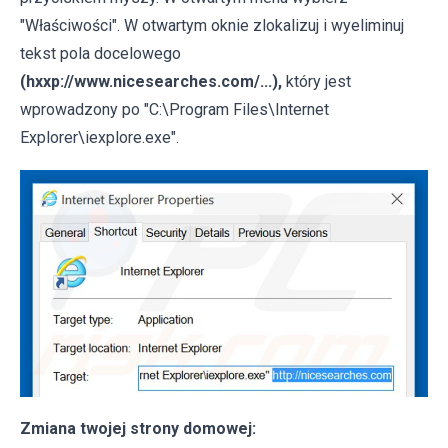
"Właściwości". W otwartym oknie zlokalizuj i wyeliminuj
tekst pola docelowego
(hxxp://www.nicesearches.com/...),
który jest
wprowadzony po "C:\Program Files\Internet
Explorer\iexplore.exe".
Zmiana twojej strony domowej: