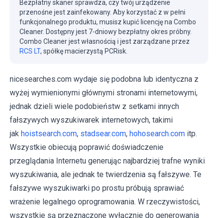
Bezpłatny skaner sprawdza, czy twój urządzenie
przenośne jest zainfekowany. Aby korzystać z w pełni
funkcjonalnego produktu, musisz kupić licencję na Combo
Cleaner. Dostępny jest 7-dniowy bezpłatny okres próbny.
Combo Cleaner jest własnością i jest zarządzane przez
RCS LT
, spółkę macierzystą PCRisk.
nicesearches.com wydaje się podobna lub identyczna z
wyżej wymienionymi głównymi stronami internetowymi,
jednak dzieli wiele podobieństw z setkami innych
fałszywych wyszukiwarek internetowych, takimi
jak
hoistsearch.com
,
stadsear.com
,
hohosearch.com
itp.
Wszystkie obiecują poprawić doświadczenie
przeglądania Internetu generując najbardziej trafne wyniki
wyszukiwania, ale jednak te twierdzenia są fałszywe. Te
fałszywe wyszukiwarki po prostu próbują sprawiać
wrażenie legalnego oprogramowania. W rzeczywistości,
wszystkie są przeznaczone wyłącznie do generowania