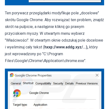
Ten porywacz przeglądarki modyfikuje pole „docelowe"
skrótu Google Chrome. Aby rozwiązać ten problem, znajdź
skrót na pulpicie, a następnie kliknij go prawym
przyciskiem myszy. W otwartym menu wybierz
"Właściwości". W otwartym oknie odszukaj pole docelowe
i wyeliminuj cały tekst (
hxxp://www.addg.xyz/...),
który
jest wprowadzony po "C:\Program
Files\Google\Chrome\Application\chrome.exe".