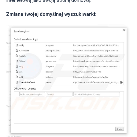
internetową jako swoją stronę domową.
Zmiana twojej domyślnej wyszukiwarki: