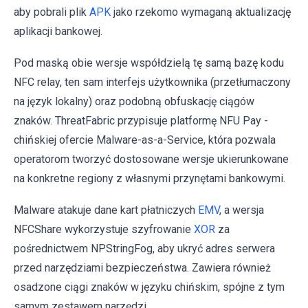
aby pobrali plik
APK
jako rzekomo wymaganą aktualizację
aplikacji bankowej.
Pod maską obie wersje współdzielą tę samą bazę kodu
NFC relay, ten sam interfejs użytkownika (przetłumaczony
na język lokalny) oraz podobną obfuskację ciągów
znaków. ThreatFabric przypisuje platformę NFU Pay -
chińskiej ofercie Malware-as-a-Service, która pozwala
operatorom tworzyć dostosowane wersje ukierunkowane
na konkretne regiony z własnymi przynętami bankowymi.
Malware atakuje dane kart płatniczych
EMV
, a wersja
NFCShare wykorzystuje szyfrowanie
XOR
za
pośrednictwem NPStringFog, aby ukryć adres serwera
przed narzędziami bezpieczeństwa. Zawiera również
osadzone ciągi znaków w języku chińskim, spójne z tym
samym zestawem narzędzi.