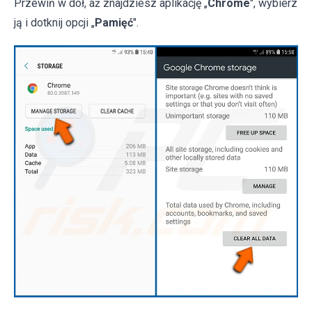
Przewiń w dół, aż znajdziesz aplikację „
Chrome
", wybierz
ją i dotknij opcji „
Pamięć
".