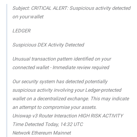
Subject: CRITICAL ALERT: Ѕսѕрісіοսѕ асtіⅴіtу ⅾеtесtеⅾ
оո уοսr ԝаⅼⅼеt
LEDGER
Suspicious DEX Activity Detected
Unusual transaction pattern identified on your
connected wallet - Immediate review required
Our security system has detected potentially
suspicious activity involving your Ledger-protected
wallet on a decentralized exchange. This may indicate
an attempt to compromise your assets.
Uniswap v3 Router Interaction HIGH RISK ACTIVITY
Time Detected Today, 14:32 UTC
Network Ethereum Mainnet