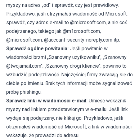
myszy na adres „od" i sprawdź, czy jest prawidłowy.
Przykładowo, jeśli otrzymałeś wiadomość od Microsoft,
sprawdź, czy adres e-mail to @microsoft.com, a nie coś
podejrzanego, takiego jak @m1crosoft.com,
@microsoft.com, @account-security-noreply.com itp.
Sprawdź ogólne powitania:
Jeśli powitanie w
wiadomości brzmi „Szanowny użytkowniku", „Szanowny
@twojamail.com", „Szanowny drogi kliencie", powinno to
wzbudzić podejrzliwość. Najczęściej firmy zwracają się do
ciebie po imieniu. Brak tych informacji może sygnalizować
próbę phishingu.
Sprawdź linki w wiadomości e-mail:
Umieść wskaźnik
myszy nad linkiem przedstawionym w e-mailu. Jeśli link
wydaje się podejrzany, nie klikaj go. Przykładowo, jeśli
otrzymałeś wiadomość od Microsoft, a link w wiadomości
wskazuje, że prowadzi do adresu