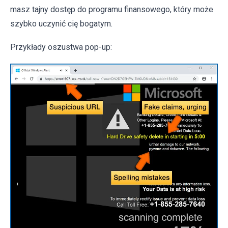
masz tajny dostęp do programu finansowego, który może
szybko uczynić cię bogatym.
Przykłady oszustwa pop-up: