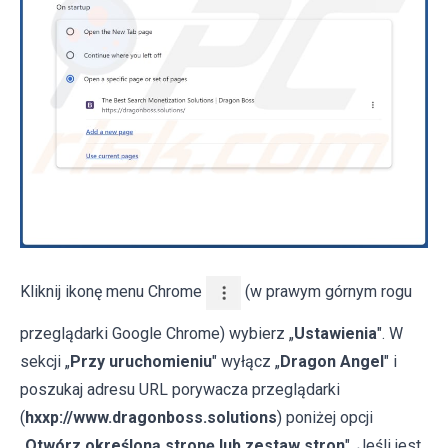
Kliknij ikonę menu Chrome
(w prawym górnym rogu
przeglądarki Google Chrome) wybierz „
Ustawienia
". W
sekcji „
Przy uruchomieniu
" wyłącz „
Dragon Angel
" i
poszukaj adresu URL porywacza przeglądarki
(
hxxp://www.dragonboss.solutions
) poniżej opcji
„
Otwórz określoną stronę lub zestaw stron
". Jeśli jest