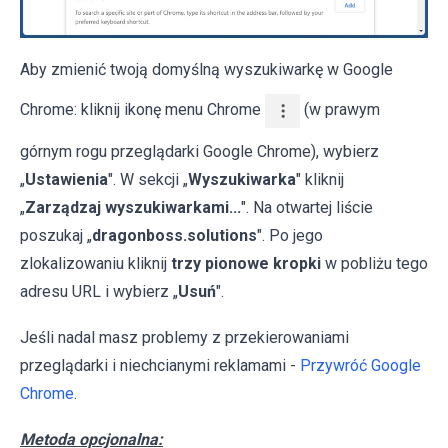
Aby zmienić twoją domyślną wyszukiwarkę w Google
Chrome: kliknij ikonę menu Chrome
(w prawym
górnym rogu przeglądarki Google Chrome), wybierz
„
Ustawienia
". W sekcji „
Wyszukiwarka
" kliknij
„
Zarządzaj wyszukiwarkami...
". Na otwartej liście
poszukaj „
dragonboss.solutions
". Po jego
zlokalizowaniu kliknij
trzy pionowe kropki
w pobliżu tego
adresu URL i wybierz „
Usuń
".
Jeśli nadal masz problemy z przekierowaniami
przeglądarki i niechcianymi reklamami -
Przywróć Google
Chrome
.
Metoda opcjonalna: