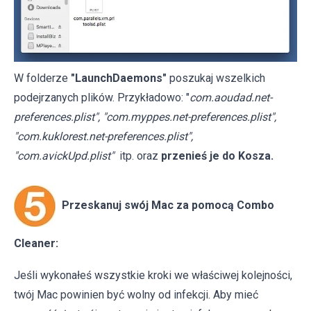
W folderze
"LaunchDaemons"
poszukaj wszelkich
podejrzanych plików. Przykładowo: "
com.aoudad.net-
preferences.plist", "com.myppes.net-preferences.plist",
"com.kuklorest.net-preferences.plist",
"com.avickUpd.plist"
itp. oraz
przenieś je do Kosza.
Przeskanuj swój Mac za pomocą Combo
Cleaner:
Jeśli wykonałeś wszystkie kroki we właściwej kolejności,
twój Mac powinien być wolny od infekcji. Aby mieć