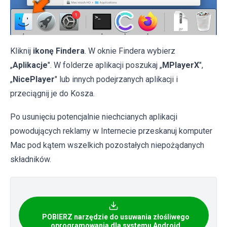
Kliknij
ikonę Findera
. W oknie Findera wybierz
„
Aplikacje
". W folderze aplikacji poszukaj „
MPlayerX
",
„
NicePlayer
" lub innych podejrzanych aplikacji i
przeciągnij je do Kosza.
Po usunięciu potencjalnie niechcianych aplikacji
powodujących reklamy w Internecie przeskanuj komputer
Mac pod kątem wszelkich pozostałych niepożądanych
składników.
POBIERZ narzędzie do usuwania złośliwego
oprogramowania dla systemu Android