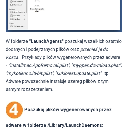
W folderze
"LaunchAgents"
poszukaj wszelkich ostatnio
dodanych i podejrzanych plików oraz
przenieś je do
Kosza.
Przykłady plików wygenerowanych przez adware
-
"installmac.AppRemoval.plist", "myppes.download.plist",
"mykotlerino.ltvbit.plist", "kuklorest.update.plist"
itp.
Adware powszechnie instaluje szereg plików z tym
samym rozszerzeniem.
Poszukaj plików wygenerowanych przez
adware w folderze /Library/LaunchDaemons: