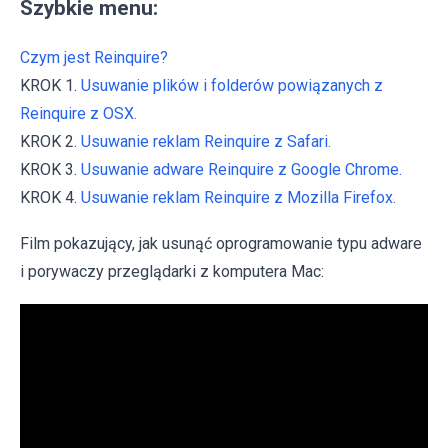
Szybkie menu:
Czym jest Reinquire?
KROK 1.
Usuwanie plików i folderów powiązanych z
Reinquire z OSX.
KROK 2.
Usuwanie reklam Reinquire z Safari.
KROK 3.
Usuwanie adware Reinquire z Google Chrome.
KROK 4.
Usuwanie reklam Reinquire z Mozilla Firefox.
Film pokazujący, jak usunąć oprogramowanie typu adware
i porywaczy przeglądarki z komputera Mac: