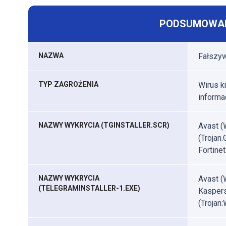
PODSUMOWAN
NAZWA
Fałszyw
TYP ZAGROŻENIA
Wirus k
informac
NAZWY WYKRYCIA (TGINSTALLER.SCR)
Avast (
(Trojan
Fortinet
NAZWY WYKRYCIA
Avast (
(TELEGRAMINSTALLER-1.EXE)
Kaspers
(Trojan