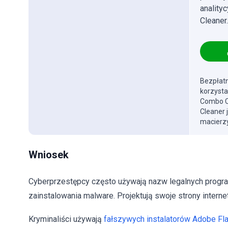
anality
Cleaner.
Bezpłatn
korzysta
Combo Cl
Cleaner 
macierzy
Wniosek
Cyberprzestępcy często używają nazw legalnych programó
zainstalowania malware. Projektują swoje strony interne
Kryminaliści używają
fałszywych instalatorów Adobe Fla