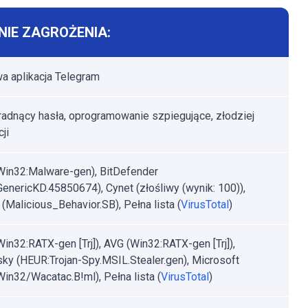
IE ZAGROŻENIA:
a aplikacja Telegram
radnący hasła, oprogramowanie szpiegujące, złodziej
ji
Win32:Malware-gen), BitDefender
.GenericKD.45850674), Cynet (złośliwy (wynik: 100)),
 (Malicious_Behavior.SB), Pełna lista (
VirusTotal
)
Win32:RATX-gen [Trj]), AVG (Win32:RATX-gen [Trj]),
ky (HEUR:Trojan-Spy.MSIL.Stealer.gen), Microsoft
:Win32/Wacatac.B!ml), Pełna lista (
VirusTotal
)