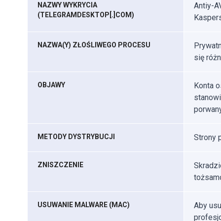
NAZWY WYKRYCIA
Antiy-A
(TELEGRAMDESKTOP[.]COM)
Kaspers
NAZWA(Y) ZŁOŚLIWEGO PROCESU
Prywatn
się różn
OBJAWY
Konta o
stanowi
porwany
METODY DYSTRYBUCJI
Strony 
ZNISZCZENIE
Skradzi
tożsamo
USUWANIE MALWARE (MAC)
Aby usu
profes