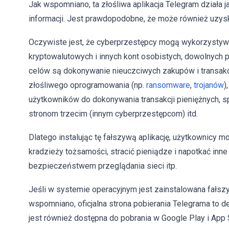
Jak wspomniano, ta złośliwa aplikacja Telegram działa 
informacji. Jest prawdopodobne, że może również uzysk
Oczywiste jest, że cyberprzestępcy mogą wykorzystywać 
kryptowalutowych i innych kont osobistych, dowolnych 
celów są dokonywanie nieuczciwych zakupów i transakcj
złośliwego oprogramowania (np.
ransomware
,
trojanów
)
użytkowników do dokonywania transakcji pieniężnych, s
stronom trzecim (innym cyberprzestępcom) itd.
Dlatego instalując tę fałszywą aplikację, użytkownicy mo
kradzieży tożsamości, stracić pieniądze i napotkać inn
bezpieczeństwem przeglądania sieci itp.
Jeśli w systemie operacyjnym jest zainstalowana fałszy
wspomniano, oficjalna strona pobierania Telegrama to des
jest również dostępna do pobrania w Google Play i App 