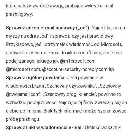
które należy zwrócić uwagę, próbując wykryć e-mail
phishingowy:
Sprawdź adres e-mail nadawcy („od"):
Najedź kursorem
myszy na adres „od" i sprawdź, czy jest prawidłowy.
Przykładowo, jeśli otrzymałeś wiadomość od Microsoft,
sprawdź, czy adres e-mail to @microsoft.com, a nie coś
podejrzanego, takiego jak @m1crosoft.com,
@microsoft.com, @account-security-noreply.com itp.
Sprawdź ogólne powitania:
Jeśli powitanie w
wiadomości brzmi „Szanowny użytkowniku", „Szanowny
@twojamail.com", „Szanowny drogi kliencie", powinno to
wzbudzić podejrzliwość. Najczęściej firmy zwracają się do
ciebie po imieniu. Brak tych informacji może sygnalizować
próbę phishingu.
Sprawdź linki w wiadomości e-mail:
Umieść wskaźnik