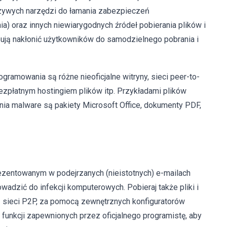
łszywych narzędzi do łamania zabezpieczeń
) oraz innych niewiarygodnych źródeł pobierania plików i
bują nakłonić użytkowników do samodzielnego pobrania i
gramowania są różne nieoficjalne witryny, sieci peer-to-
 bezpłatnym hostingiem plików itp. Przykładami plików
a malware są pakiety Microsoft Office, dokumenty PDF,
rezentowanym w podejrzanych (nieistotnych) e-mailach
adzić do infekcji komputerowych. Pobieraj także pliki i
 z sieci P2P, za pomocą zewnętrznych konfiguratorów
b funkcji zapewnionych przez oficjalnego programistę, aby