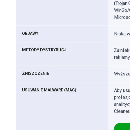
(Trojan
WinGo/C
Microso
OBJAWY
Niska w
METODY DYSTRYBUCJI
Zainfek
reklamy
ZNISZCZENIE
Wyższe 
USUWANIE MALWARE (MAC)
Aby usu
profes
anality
Cleaner.