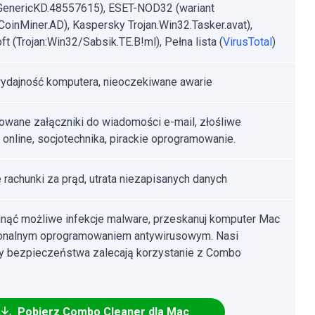
.GenericKD.48557615), ESET-NOD32 (wariant
oinMiner.AD), Kaspersky Trojan.Win32.Tasker.avat),
ft (Trojan:Win32/Sabsik.TE.B!ml), Pełna lista (
VirusTotal
)
ydajność komputera, nieoczekiwane awarie
owane załączniki do wiadomości e-mail, złośliwe
 online, socjotechnika, pirackie oprogramowanie.
rachunki za prąd, utrata niezapisanych danych
nąć możliwe infekcje malware, przeskanuj komputer Mac
jonalnym oprogramowaniem antywirusowym. Nasi
cy bezpieczeństwa zalecają korzystanie z Combo
Pobierz Combo Cleaner dla Mac