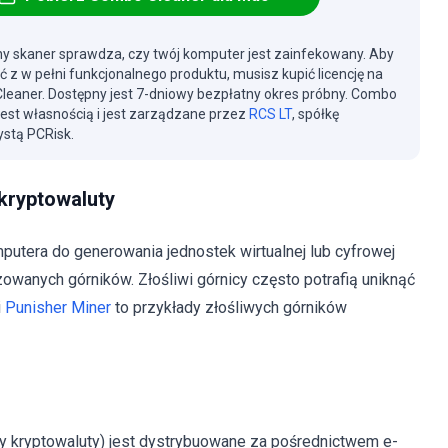
y skaner sprawdza, czy twój komputer jest zainfekowany. Aby
ć z w pełni funkcjonalnego produktu, musisz kupić licencję na
eaner. Dostępny jest 7-dniowy bezpłatny okres próbny. Combo
jest własnością i jest zarządzane przez
RCS LT
, spółkę
stą PCRisk.
 kryptowaluty
putera do generowania jednostek wirtualnej lub cyfrowej
nizowanych górników. Złośliwi górnicy często potrafią uniknąć
i
Punisher Miner
to przykłady złośliwych górników
y kryptowaluty) jest dystrybuowane za pośrednictwem e-