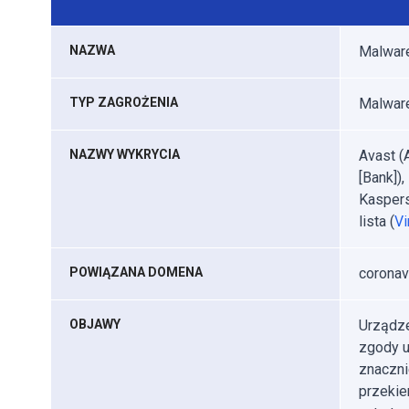
NAZWA
Malwar
TYP ZAGROŻENIA
Malware
NAZWY WYKRYCIA
Avast (
[Bank])
Kaspers
lista (
Vi
POWIĄZANA DOMENA
coronav
OBJAWY
Urządze
zgody u
znaczni
przekie