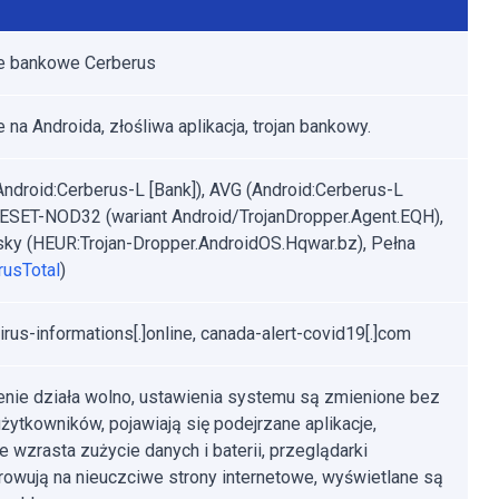
e bankowe Cerberus
 na Androida, złośliwa aplikacja, trojan bankowy.
Android:Cerberus-L [Bank]), AVG (Android:Cerberus-L
, ESET-NOD32 (wariant Android/TrojanDropper.Agent.EQH),
ky (HEUR:Trojan-Dropper.AndroidOS.Hqwar.bz), Pełna
rusTotal
)
irus-informations[.]online, canada-alert-covid19[.]com
nie działa wolno, ustawienia systemu są zmienione bez
żytkowników, pojawiają się podejrzane aplikacje,
e wzrasta zużycie danych i baterii, przeglądarki
rowują na nieuczciwe strony internetowe, wyświetlane są