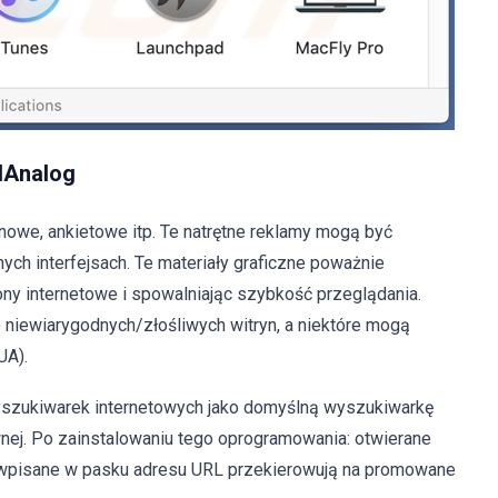
lAnalog
owe, ankietowe itp. Te natrętne reklamy mogą być
ych interfejsach. Te materiały graficzne poważnie
ony internetowe i spowalniając szybkość przeglądania.
o niewiarygodnych/złośliwych witryn, a niektóre mogą
UA).
yszukiwarek internetowych jako domyślną wyszukiwarkę
wnej. Po zainstalowaniu tego oprogramowania: otwierane
a wpisane w pasku adresu URL przekierowują na promowane