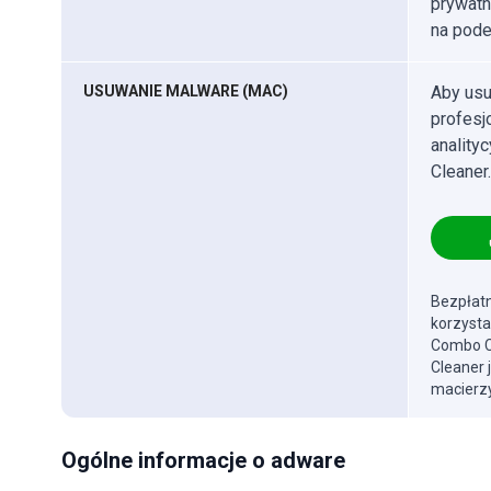
prywatn
na podej
USUWANIE MALWARE (MAC)
Aby usu
profes
anality
Cleaner.
Bezpłatn
korzysta
Combo Cl
Cleaner 
macierzy
Ogólne informacje o adware