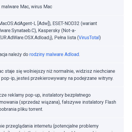
 malware Mac, wirus Mac
MacOS:AdAgent-L [Adw]), ESET-NOD32 (wariant
are.Synataeb.C), Kaspersky (Not-a-
EUR:AdWare.OSX.Adload.j), Pełna lista (
VirusTotal
)
kacja należy do
rodziny malware Adload
.
c staje się wolniejszy niż normalnie, widzisz niechciane
 pop-ip, jesteś przekierowywany na podejrzane witryny.
ze reklamy pop-up, instalatory bezpłatnego
mowania (sprzedaż wiązana), fałszywe instalatory Flash
pobrania pliku torrent.
ie przeglądania internetu (potencjalne problemy