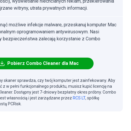
ości), wyświetlanie niechcianych reklam, przekierowania
rzane witryny, utrata prywatnych informacji.
nąć możliwe infekcje malware, przeskanuj komputer Mac
jonalnym oprogramowaniem antywirusowym. Nasi
cy bezpieczeństwa zalecają korzystanie z Combo
Pobierz Combo Cleaner dla Mac
y skaner sprawdza, czy twój komputer jest zainfekowany. Aby
ć z w pełni funkcjonalnego produktu, musisz kupić licencję na
eaner. Dostępny jest 7-dniowy bezpłatny okres próbny. Combo
jest własnością i jest zarządzane przez
RCS LT
, spółkę
stą PCRisk.