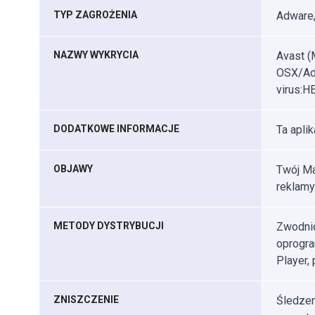
TYP ZAGROŻENIA
Adware,
NAZWY WYKRYCIA
Avast (
OSX/Adw
virus:H
DODATKOWE INFORMACJE
Ta apli
OBJAWY
Twój Ma
reklamy
METODY DYSTRYBUCJI
Zwodnic
oprogra
Player, 
ZNISZCZENIE
Śledzen