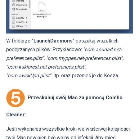
W folderze
"LaunchDaemons"
poszukaj wszelkich
podejrzanych plików. Przykładowo:
"com.aoudad.net-
preferences.plist", "com.myppes.net-preferences.plist",
"com.kuklorest.net-preferences.plist",
"com.avickUpd.plist"
itp. oraz przenieś je do Kosza.
Przeskanuj swój Mac za pomocą Combo
Cleaner:
Jeśli wykonałeś wszystkie kroki we właściwej kolejności,
twój Mac powinien być wolny od infekcji. Aby mieć