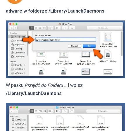
adware w folderze /Library/LaunchDaemons:
W pasku
Przejdź do Folderu
... i wpisz:
/Library/LaunchDaemons