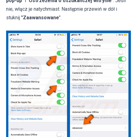
pop-up
" i "
Ostrzeżenia o oszukańczej witrynie
". Jeśli
nie, włącz je natychmiast. Następnie przewiń w dół i
stuknij
"Zaawansowane
".