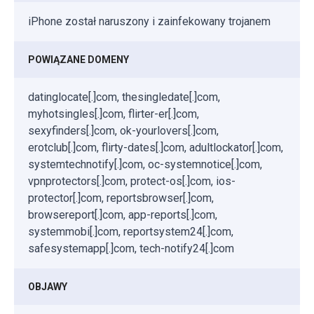
iPhone został naruszony i zainfekowany trojanem
POWIĄZANE DOMENY
datinglocate[.]com, thesingledate[.]com,
myhotsingles[.]com, flirter-er[.]com,
sexyfinders[.]com, ok-yourlovers[.]com,
erotclub[.]com, flirty-dates[.]com, adultlockator[.]com,
systemtechnotify[.]com, oc-systemnotice[.]com,
vpnprotectors[.]com, protect-os[.]com, ios-
protector[.]com, reportsbrowser[.]com,
browsereport[.]com, app-reports[.]com,
systemmobi[.]com, reportsystem24[.]com,
safesystemapp[.]com, tech-notify24[.]com
OBJAWY