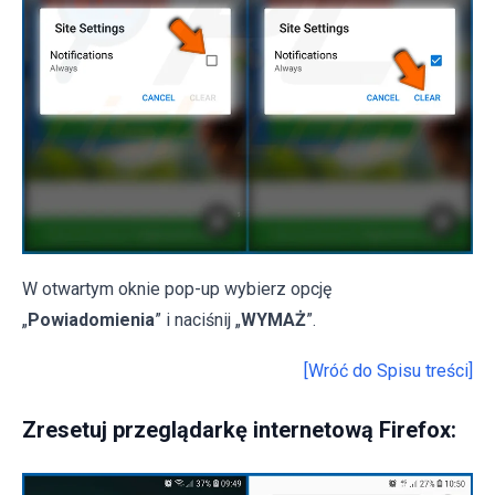
W otwartym oknie pop-up wybierz opcję
„
Powiadomienia
” i naciśnij „
WYMAŻ
”.
[Wróć do Spisu treści]
Zresetuj przeglądarkę internetową Firefox: