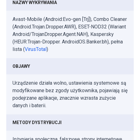
NAZWY WYKRYWANIA
Avast-Mobile (Android:Evo-gen [Trj]), Combo Cleaner
(Android.Trojan.Dropper.AWR), ESET-NOD32 (Wariant
Android/TrojanDropper.Agent.NAH), Kaspersky
(HEUR:Trojan-Dropper. AndroidOS.Banker.bh), pełna
lista (
VirusTotal
)
OBJAWY
Urządzenie działa wolno, ustawienia systemowe są
modyfikowane bez zgody użytkownika, pojawiają się
podejrzane aplikacje, znacznie wzrasta zużycie
danych i baterii.
METODY DYSTRYBUCJI
Inżynieria społeczna, fałszywe strony internetowe