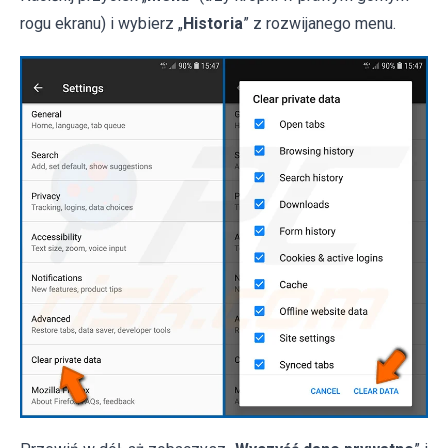
rogu ekranu) i wybierz „
Historia
” z rozwijanego menu.