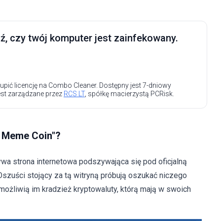
, czy twój komputer jest zainfekowany.
upić licencję na Combo Cleaner. Dostępny jest 7-dniowy
est zarządzane przez
RCS LT
, spółkę macierzystą PCRisk.
p Meme Coin"?
zywa strona internetowa podszywająca się pod oficjalną
zuści stojący za tą witryną próbują oszukać niczego
możliwią im kradzież kryptowaluty, którą mają w swoich