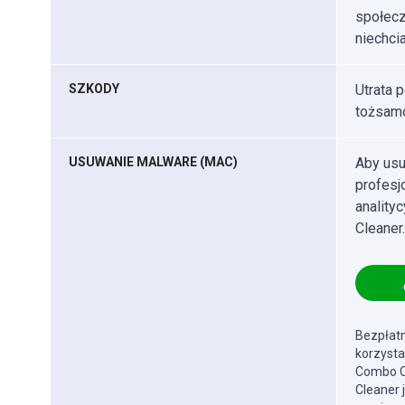
społecz
niechcia
SZKODY
Utrata 
tożsamo
USUWANIE MALWARE (MAC)
Aby usu
profes
anality
Cleaner.
Bezpłatn
korzysta
Combo Cl
Cleaner 