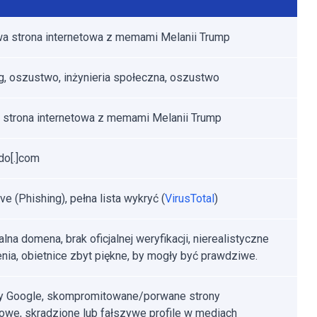
a strona internetowa z memami Melanii Trump
g, oszustwo, inżynieria społeczna, oszustwo
 strona internetowa z memami Melanii Trump
do[.]com
e (Phishing), pełna lista wykryć (
VirusTotal
)
alna domena, brak oficjalnej weryfikacji, nierealistyczne
nia, obietnice zbyt piękne, by mogły być prawdziwe.
y Google, skompromitowane/porwane strony
towe, skradzione lub fałszywe profile w mediach