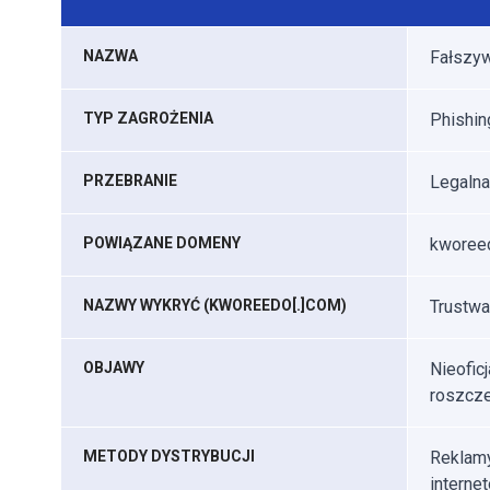
NAZWA
Fałszyw
TYP ZAGROŻENIA
Phishin
PRZEBRANIE
Legalna
POWIĄZANE DOMENY
kworee
NAZWY WYKRYĆ (KWOREEDO[.]COM)
Trustwav
OBJAWY
Nieoficj
roszcze
METODY DYSTRYBUCJI
Reklam
interne