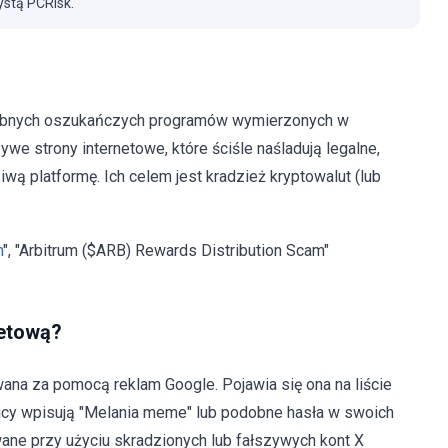
stą PCRisk.
odobnych oszukańczych programów wymierzonych w
we strony internetowe, które ściśle naśladują legalne,
iwą platformę. Ich celem jest kradzież kryptowalut (lub
m
", "Arbitrum ($ARB) Rewards Distribution Scam"
netową?
na za pomocą reklam Google. Pojawia się ona na liście
cy wpisują "Melania meme" lub podobne hasła w swoich
ane przy użyciu skradzionych lub fałszywych kont X