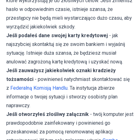
które wykorzystują je do złośliwych celów. Jeśli zmienisz
hasło w odpowiednim czasie, istnieje szansa, że
przestępcy nie będą mieli wystarczająco dużo czasu, aby
wyrządzić jakiekolwiek szkody.
Jeśli podałeś dane swojej karty kredytowej
- jak
najszybciej skontaktuj się ze swoim bankiem i wyjaśnij
sytuację. Istnieje duża szansa, że będziesz musiał
anulować zagrożoną kartę kredytową i uzyskać nową.
Jeśli zauważysz jakiekolwiek oznaki kradzieży
tożsamości
- powinieneś natychmiast skontaktować się
z
Federalną Komisją Handlu
. Ta instytucja zbierze
informacje o twojej sytuacji i stworzy osobisty plan
naprawczy.
Jeśli otworzyłeś złośliwy załącznik
- twój komputer jest
prawdopodobnie zainfekowany i powinieneś go
przeskanować za pomocą renomowanej aplikacji